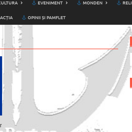
ULTURA
EVENIMENT
MONDEN
RELI
ACȚIA
OPINII ȘI PAMFLET
C
d
r