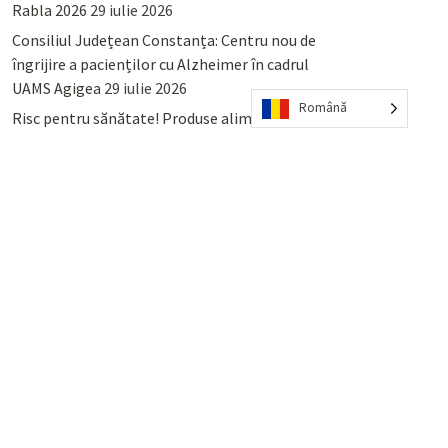
Rabla 2026
29 iulie 2026
Consiliul Județean Constanța: Centru nou de
îngrijire a pacienților cu Alzheimer în cadrul
UAMS Agigea
29 iulie 2026
Română
Risc pentru sănătate! Produse alimentare
retrase din magazinele PENNY și PROFI
28
iulie 2026
Lumina, Constanța: Când se pot preda
serviciului de salubritate deșeurile reciclabile
sau cele menajere reziduale
23 iulie 2026
POPULAR
COMMENTS
TAGS
Percheziții și arestări ca în anii
’50: Cunoscutul avocat și vlogger
naționalist Mihai Rapcea, luat în
colimator de dictatura Vexler!