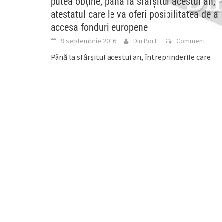
putea obține, până la sfârșitul acestui an,
atestatul care le va oferi posibilitatea de a
accesa fonduri europene
9 septembrie 2016
Din Port
Comment
Până la sfârșitul acestui an, întreprinderile care
activează în economia socială vor putea obține, de
la agențiile județene pentru ocuparea forței de
muncă,
[...]