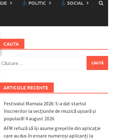
GIE
POLITIC
SOCIAL
CAUTA
aută
upă:
ARTICOLE RECENTE
Festivalul Mamaia 2026: S-a dat startul
înscrierilor la secțiunile de muzică ușoară și
populară!
4 august 2026
AFM refuză să își asume greșelile din aplicație
care au dus în eroare numeroși aplicanți la