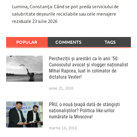
Lumina, Constanța: Când se pot preda serviciului de
salubritate deșeurile reciclabile sau cele menajere
reziduale
23 iulie 2026
POPULAR
COMMENTS
TAGS
Percheziții și arestări ca în anii ’50:
Cunoscutul avocat și vlogger naționalist
Mihai Rapcea, luat în colimator de
dictatura Vexler!
iunie 25, 2026
PRU, o nouă ţeapă dată de stângişti
naţionaliştilor? Politica like-urilor
numărate la Moscova!
martie 16, 2016