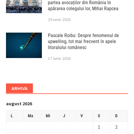
partea avocaților din România în
apărarea colegului lor, Mihai Rapcea
29 iunie 2026
Pascale Roibu: Despre fenomenul de
upwelling, tot mai frecvent în apele
litoralului românesc
17 iunie 2026
ARHIVA
august 2026
L
Ma
Mi
J
V
S
D
1
2