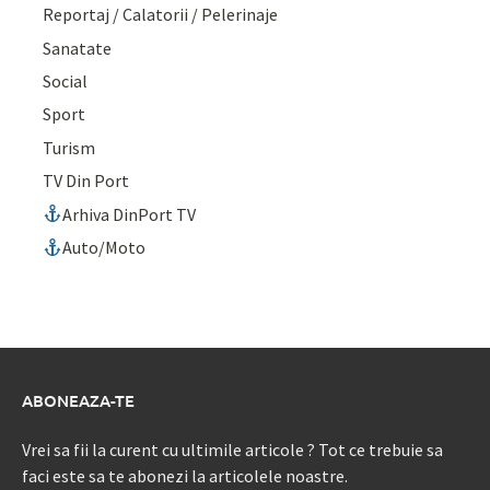
Reportaj / Calatorii / Pelerinaje
Sanatate
Social
Sport
Turism
TV Din Port
Arhiva DinPort TV
Auto/Moto
ABONEAZA-TE
Vrei sa fii la curent cu ultimile articole ? Tot ce trebuie sa
faci este sa te abonezi la articolele noastre.