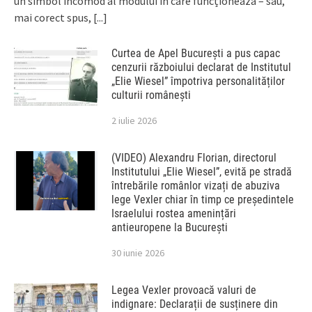
un simbol incomod al modului în care funcționează – sau,
mai corect spus,
[...]
Curtea de Apel București a pus capac
cenzurii războiului declarat de Institutul
„Elie Wiesel” împotriva personalităților
culturii românești
2 iulie 2026
(VIDEO) Alexandru Florian, directorul
Institutului „Elie Wiesel”, evită pe stradă
întrebările românlor vizați de abuziva
lege Vexler chiar în timp ce președintele
Israelului rostea amenințări
antieuropene la București
30 iunie 2026
Legea Vexler provoacă valuri de
indignare: Declarații de susținere din