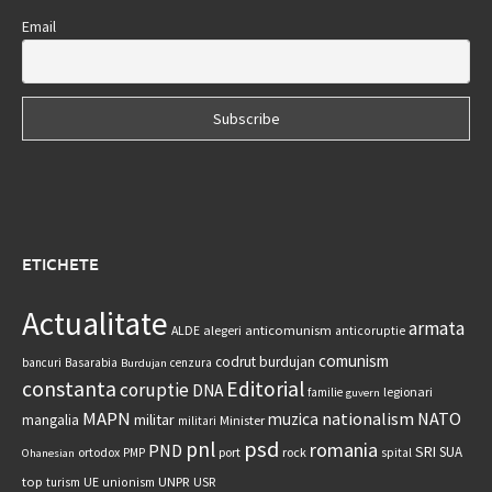
Email
ETICHETE
Actualitate
armata
anticomunism
ALDE
alegeri
anticoruptie
comunism
codrut burdujan
bancuri
Basarabia
cenzura
Burdujan
constanta
Editorial
coruptie
DNA
legionari
familie
guvern
MAPN
nationalism
NATO
muzica
militar
mangalia
Minister
militari
psd
pnl
romania
PND
SRI
SUA
ortodox
port
rock
PMP
spital
Ohanesian
UNPR
top
UE
USR
turism
unionism