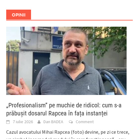
OPINII
„Profesionalism” pe muchie de ridicol: cum s-a
prăbușit dosarul Rapcea în fața instanței
7 iulie 2026
Dan BADEA
Comment
Cazul avocatului Mihai Rapcea (foto) devine, pe zi ce trece,