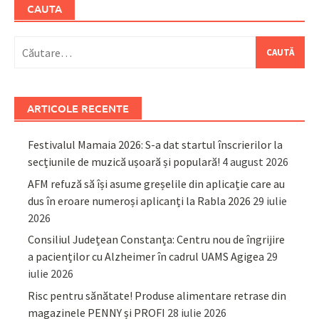
CAUTA
Caută
după:
ARTICOLE RECENTE
Festivalul Mamaia 2026: S-a dat startul înscrierilor la
secțiunile de muzică ușoară și populară!
4 august 2026
AFM refuză să își asume greșelile din aplicație care au
dus în eroare numeroși aplicanți la Rabla 2026
29 iulie
2026
Consiliul Județean Constanța: Centru nou de îngrijire
a pacienților cu Alzheimer în cadrul UAMS Agigea
29
iulie 2026
Risc pentru sănătate! Produse alimentare retrase din
magazinele PENNY și PROFI
28 iulie 2026