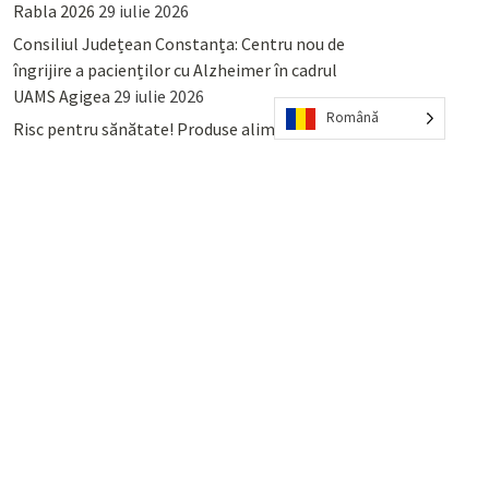
Rabla 2026
29 iulie 2026
Consiliul Județean Constanța: Centru nou de
îngrijire a pacienților cu Alzheimer în cadrul
UAMS Agigea
29 iulie 2026
Română
Risc pentru sănătate! Produse alimentare
retrase din magazinele PENNY și PROFI
28
iulie 2026
Lumina, Constanța: Când se pot preda
serviciului de salubritate deșeurile reciclabile
sau cele menajere reziduale
23 iulie 2026
POPULAR
COMMENTS
TAGS
Percheziții și arestări ca în anii
’50: Cunoscutul avocat și vlogger
naționalist Mihai Rapcea, luat în
colimator de dictatura Vexler!