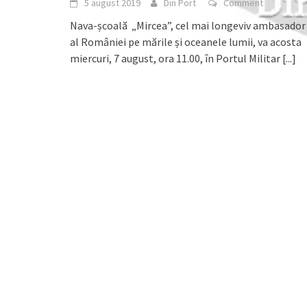
5 august 2019
Din Port
Comment
Nava-școală „Mircea”, cel mai longeviv ambasador
al României pe mările și oceanele lumii, va acosta
miercuri, 7 august, ora 11.00, în Portul Militar
[...]