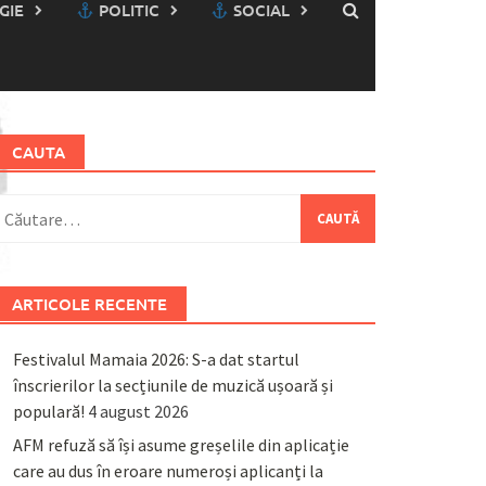
GIE
POLITIC
SOCIAL
CAUTA
aută
upă:
ARTICOLE RECENTE
Festivalul Mamaia 2026: S-a dat startul
înscrierilor la secțiunile de muzică ușoară și
populară!
4 august 2026
AFM refuză să își asume greșelile din aplicație
care au dus în eroare numeroși aplicanți la