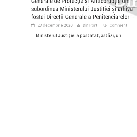
Generale de Protecție și Anticorupție din
subordinea Ministerului Justiției și arhiva
fostei Direcții Generale a Penitenciarelor
23 decembrie 2020
Din Port
Comment
Ministerul Justiției a postatat, astăzi, un
comunicat de presă în care anunţă punerea în
dezbatere publică a unei prime forme a proiectului
de Lege pentru instituirea unor măsuri referitoare
la arhiva fostei Direcții Generale de Protecție și
Anticorupție (n.n. arhiva S.I.P.A.) din subordinea
Ministerului Justiției și arhiva fostei Direcții
Generale a Penitenciarelor (n.n. arhiva D.G.P.). Aces
proiect se doreşte a fi un punct de plecare pentru
viitoarele dezbateri și analize în vederea clarificării
situației juridice a unor arhive, inclusiv din
perspectiva asumării și conștientizării publice a
moștenirii regimului comunist: „Având în vedere că
menirea Ministerului Justiției este nu doar de a