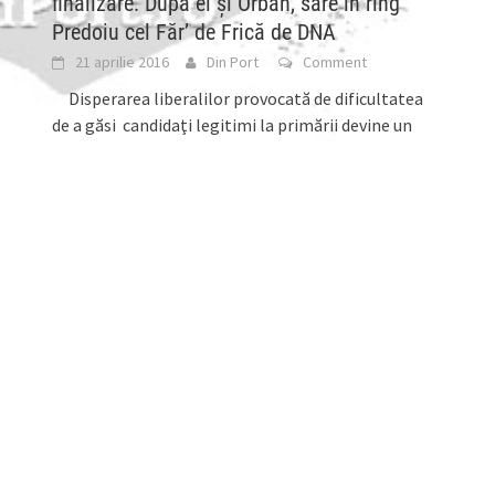
finalizare. După el şi Orban, sare în ring
Predoiu cel Făr’ de Frică de DNA
21 aprilie 2016
Din Port
Comment
Disperarea liberalilor provocată de dificultatea
de a găsi candidaţi legitimi la primării devine un
adevărat circ: Marian Munteanu se retrage din cursa
[...]
t