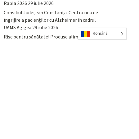
Rabla 2026
29 iulie 2026
Consiliul Județean Constanța: Centru nou de
îngrijire a pacienților cu Alzheimer în cadrul
UAMS Agigea
29 iulie 2026
Română
Risc pentru sănătate! Produse alimentare
retrase din magazinele PENNY și PROFI
28
iulie 2026
Lumina, Constanța: Când se pot preda
serviciului de salubritate deșeurile reciclabile
sau cele menajere reziduale
23 iulie 2026
POPULAR
COMMENTS
TAGS
Percheziții și arestări ca în anii
’50: Cunoscutul avocat și vlogger
naționalist Mihai Rapcea, luat în
colimator de dictatura Vexler!