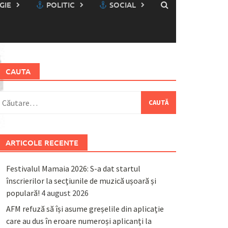
GIE
POLITIC
SOCIAL
CAUTA
aută
upă:
ARTICOLE RECENTE
Festivalul Mamaia 2026: S-a dat startul
înscrierilor la secțiunile de muzică ușoară și
populară!
4 august 2026
AFM refuză să își asume greșelile din aplicație
care au dus în eroare numeroși aplicanți la