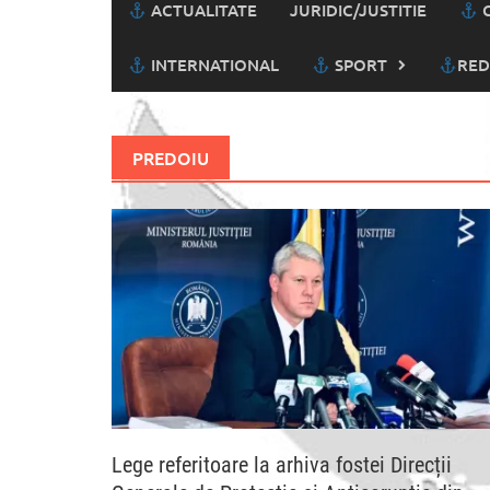
ACTUALITATE
JURIDIC/JUSTITIE
C
INTERNATIONAL
SPORT
RED
PREDOIU
Lege referitoare la arhiva fostei Direcții