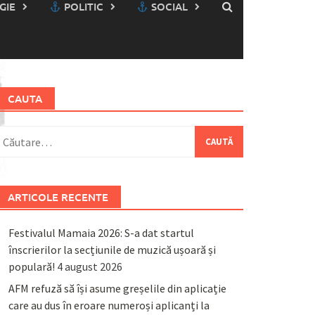
GIE
POLITIC
SOCIAL
CAUTA
aută
upă:
ARTICOLE RECENTE
Festivalul Mamaia 2026: S-a dat startul
înscrierilor la secțiunile de muzică ușoară și
populară!
4 august 2026
AFM refuză să își asume greșelile din aplicație
care au dus în eroare numeroși aplicanți la