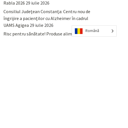
Rabla 2026
29 iulie 2026
Consiliul Județean Constanța: Centru nou de
îngrijire a pacienților cu Alzheimer în cadrul
UAMS Agigea
29 iulie 2026
Română
Risc pentru sănătate! Produse alimentare
retrase din magazinele PENNY și PROFI
28
iulie 2026
Lumina, Constanța: Când se pot preda
serviciului de salubritate deșeurile reciclabile
sau cele menajere reziduale
23 iulie 2026
POPULAR
COMMENTS
TAGS
Percheziții și arestări ca în anii
’50: Cunoscutul avocat și vlogger
naționalist Mihai Rapcea, luat în
colimator de dictatura Vexler!