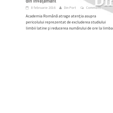
din învăţământ
8 februarie 2016
Din Port
Comment
Academia Română atrage atenţia asupra
pericolului reprezentat de excluderea studiului
limbii latine şi reducerea numărului de ore la limba
română şi istorie, solicitând
[...]