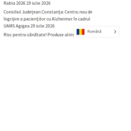
Rabla 2026
29 iulie 2026
Consiliul Județean Constanța: Centru nou de
îngrijire a pacienților cu Alzheimer în cadrul
UAMS Agigea
29 iulie 2026
Română
Risc pentru sănătate! Produse alimentare
retrase din magazinele PENNY și PROFI
28
iulie 2026
Lumina, Constanța: Când se pot preda
serviciului de salubritate deșeurile reciclabile
sau cele menajere reziduale
23 iulie 2026
POPULAR
COMMENTS
TAGS
Percheziții și arestări ca în anii
’50: Cunoscutul avocat și vlogger
naționalist Mihai Rapcea, luat în
colimator de dictatura Vexler!