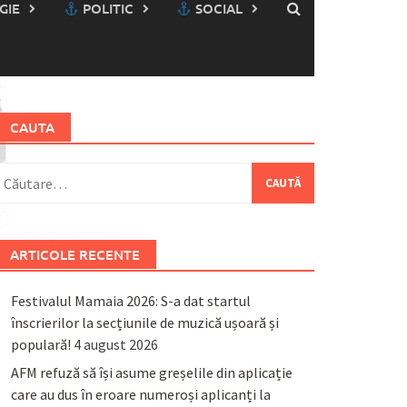
GIE
POLITIC
SOCIAL
CAUTA
aută
upă:
ARTICOLE RECENTE
Festivalul Mamaia 2026: S-a dat startul
înscrierilor la secțiunile de muzică ușoară și
populară!
4 august 2026
AFM refuză să își asume greșelile din aplicație
care au dus în eroare numeroși aplicanți la