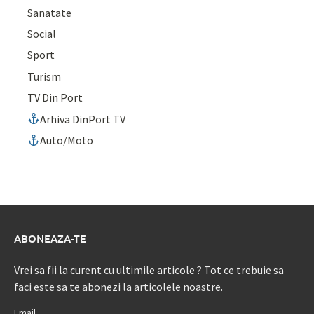
Sanatate
Social
Sport
Turism
TV Din Port
Arhiva DinPort TV
Auto/Moto
ABONEAZA-TE
Vrei sa fii la curent cu ultimile articole ? Tot ce trebuie sa
faci este sa te abonezi la articolele noastre.
Email