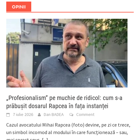
OPINII
„Profesionalism” pe muchie de ridicol: cum s-a
prăbușit dosarul Rapcea în fața instanței
7 iulie 2026
Dan BADEA
Comment
Cazul avocatului Mihai Rapcea (foto) devine, pe zi ce trece,
un simbol incomod al modului în care funcționează – sau,
mai corect spus,
[...]