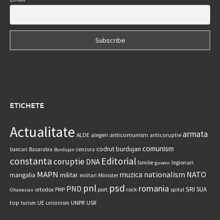
ETICHETE
Actualitate
armata
anticomunism
ALDE
alegeri
anticoruptie
comunism
codrut burdujan
bancuri
Basarabia
cenzura
Burdujan
constanta
Editorial
coruptie
DNA
legionari
familie
guvern
MAPN
nationalism
NATO
muzica
militar
mangalia
Minister
militari
psd
pnl
romania
PND
SRI
SUA
ortodox
port
rock
PMP
spital
Ohanesian
UNPR
top
UE
USR
turism
unionism