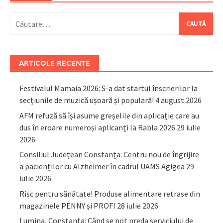
Caută
după:
ARTICOLE RECENTE
Festivalul Mamaia 2026: S-a dat startul înscrierilor la
secțiunile de muzică ușoară și populară!
4 august 2026
AFM refuză să își asume greșelile din aplicație care au
dus în eroare numeroși aplicanți la Rabla 2026
29 iulie
2026
Consiliul Județean Constanța: Centru nou de îngrijire
a pacienților cu Alzheimer în cadrul UAMS Agigea
29
iulie 2026
Risc pentru sănătate! Produse alimentare retrase din
magazinele PENNY și PROFI
28 iulie 2026
Lumina, Constanța: Când se pot preda serviciului de