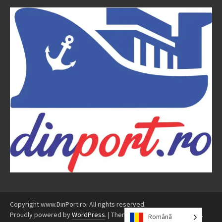
Copyright www.DinPort.ro. All rights reserved.
Proudly powered by
WordPress
.
|
Theme: Awaken by
ThemezHut
.
Română