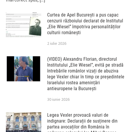
Curtea de Apel București a pus capac
cenzurii războiului declarat de Institutul
„Elie Wiesel” împotriva personalităților
culturii românești
2 iulie 2026
(VIDEO) Alexandru Florian, directorul
Institutului „Elie Wiesel”, evită pe stradă
întrebările românlor vizați de abuziva
lege Vexler chiar în timp ce președintele
Israelului rostea amenințări
antieuropene la București
30 iunie 2026
Legea Vexler provoacă valuri de
indignare: Declarații de susținere din
partea avocaților din România în