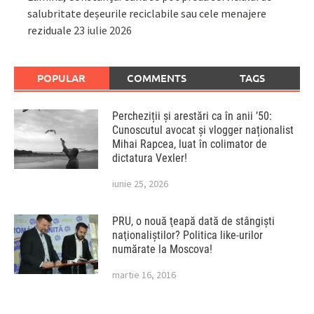
salubritate deșeurile reciclabile sau cele menajere
reziduale
23 iulie 2026
POPULAR
COMMENTS
TAGS
Percheziții și arestări ca în anii ’50:
Cunoscutul avocat și vlogger naționalist
Mihai Rapcea, luat în colimator de
dictatura Vexler!
iunie 25, 2026
PRU, o nouă ţeapă dată de stângişti
naţionaliştilor? Politica like-urilor
numărate la Moscova!
martie 16, 2016