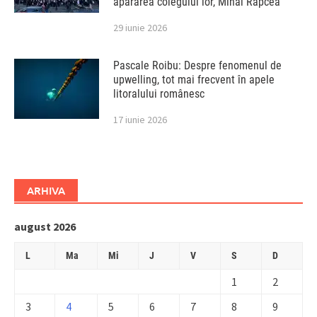
apărarea colegului lor, Mihai Rapcea
29 iunie 2026
Pascale Roibu: Despre fenomenul de
upwelling, tot mai frecvent în apele
litoralului românesc
17 iunie 2026
ARHIVA
august 2026
L
Ma
Mi
J
V
S
D
1
2
3
4
5
6
7
8
9