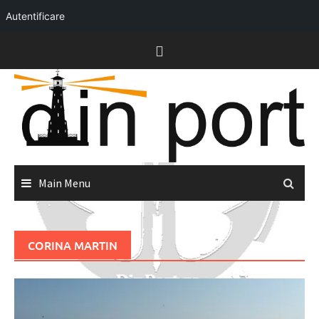
Autentificare
Skip
to
content
Main Menu
CORINA MARTIN