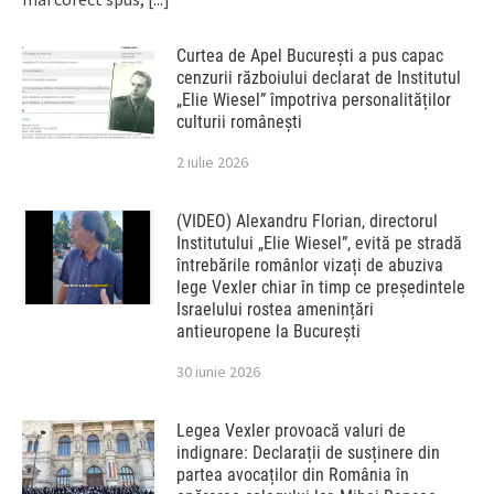
Curtea de Apel București a pus capac
cenzurii războiului declarat de Institutul
„Elie Wiesel” împotriva personalităților
culturii românești
2 iulie 2026
(VIDEO) Alexandru Florian, directorul
Institutului „Elie Wiesel”, evită pe stradă
întrebările românlor vizați de abuziva
lege Vexler chiar în timp ce președintele
Israelului rostea amenințări
antieuropene la București
30 iunie 2026
Legea Vexler provoacă valuri de
indignare: Declarații de susținere din
partea avocaților din România în