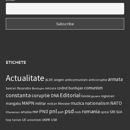
ETICHETE
Actualitate
armata
anticomunism
ALDE
alegeri
anticoruptie
comunism
codrut burdujan
bancuri
Basarabia
cenzura
Burdujan
constanta
Editorial
coruptie
DNA
legionari
familie
guvern
MAPN
nationalism
NATO
muzica
militar
mangalia
Minister
militari
psd
pnl
romania
PND
SRI
SUA
ortodox
port
rock
PMP
spital
Ohanesian
UNPR
top
UE
USR
turism
unionism