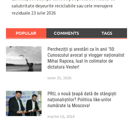
salubritate deșeurile reciclabile sau cele menajere
reziduale
23 iulie 2026
POPULAR
COMMENTS
TAGS
Percheziții și arestări ca în anii ’50:
Cunoscutul avocat și vlogger naționalist
Mihai Rapcea, luat în colimator de
dictatura Vexler!
iunie 25, 2026
PRU, o nouă ţeapă dată de stângişti
naţionaliştilor? Politica like-urilor
numărate la Moscova!
martie 16, 2016