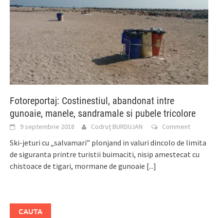
Fotoreportaj: Costinestiul, abandonat intre
gunoaie, manele, sandramale si pubele tricolore
9 septembrie 2018
Codruț BURDUJAN
Comment
Ski-jeturi cu „salvamari” plonjand in valuri dincolo de limita
de siguranta printre turistii buimaciti, nisip amestecat cu
chistoace de tigari, mormane de gunoaie
[...]
CAUTA