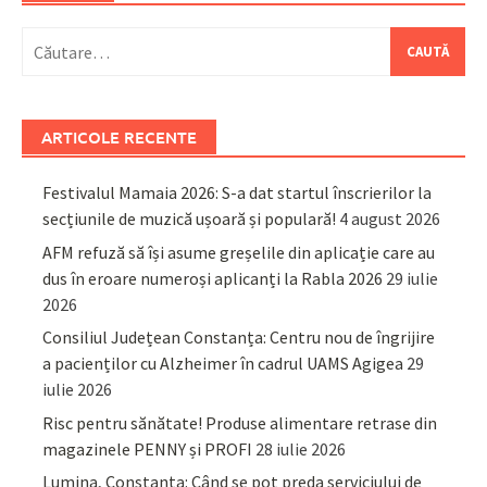
Caută
după:
ARTICOLE RECENTE
Festivalul Mamaia 2026: S-a dat startul înscrierilor la
secțiunile de muzică ușoară și populară!
4 august 2026
AFM refuză să își asume greșelile din aplicație care au
dus în eroare numeroși aplicanți la Rabla 2026
29 iulie
2026
Consiliul Județean Constanța: Centru nou de îngrijire
a pacienților cu Alzheimer în cadrul UAMS Agigea
29
iulie 2026
Risc pentru sănătate! Produse alimentare retrase din
magazinele PENNY și PROFI
28 iulie 2026
Lumina, Constanța: Când se pot preda serviciului de