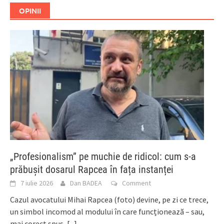
OPINII
„Profesionalism” pe muchie de ridicol: cum s-a
prăbușit dosarul Rapcea în fața instanței
7 iulie 2026
Dan BADEA
Comment
Cazul avocatului Mihai Rapcea (foto) devine, pe zi ce trece,
un simbol incomod al modului în care funcționează – sau,
mai corect spus,
[...]