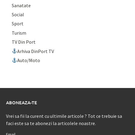
Sanatate
Social
Sport
Turism
TV Din Port
Arhiva DinPort TV
Auto/Moto
ABONEAZA-TE
Vrei sa fii la curent cu ultimile articole ? Tot ce trebuie sa
faci este sa te abonezi la articolele noastre.
Email