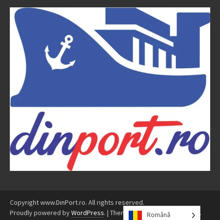
Copyright www.DinPort.ro. All rights reserved.
Proudly powered by
WordPress
.
|
Theme: Awaken by
ThemezHut
.
Română