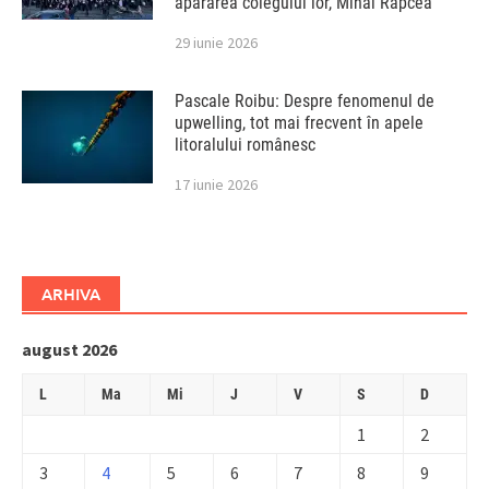
apărarea colegului lor, Mihai Rapcea
29 iunie 2026
Pascale Roibu: Despre fenomenul de
upwelling, tot mai frecvent în apele
litoralului românesc
17 iunie 2026
ARHIVA
august 2026
L
Ma
Mi
J
V
S
D
1
2
3
4
5
6
7
8
9