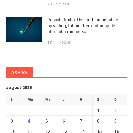
29 iunie 2026
Pascale Roibu: Despre fenomenul de
upwelling, tot mai frecvent în apele
litoralului românesc
17 iunie 2026
ARHIVA
august 2026
L
Ma
Mi
J
V
S
D
1
2
3
4
5
6
7
8
9
10
11
12
13
14
15
16