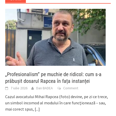
„Profesionalism” pe muchie de ridicol: cum s-a
prăbușit dosarul Rapcea în fața instanței
7 iulie 2026
Dan BADEA
Comment
Cazul avocatului Mihai Rapcea (foto) devine, pe zi ce trece,
un simbol incomod al modului în care funcționează – sau,
mai corect spus,
[...]