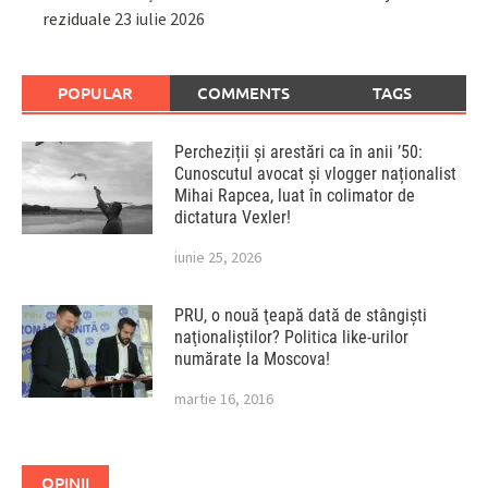
reziduale
23 iulie 2026
POPULAR
COMMENTS
TAGS
Percheziții și arestări ca în anii ’50:
Cunoscutul avocat și vlogger naționalist
Mihai Rapcea, luat în colimator de
dictatura Vexler!
iunie 25, 2026
PRU, o nouă ţeapă dată de stângişti
naţionaliştilor? Politica like-urilor
numărate la Moscova!
martie 16, 2016
OPINII