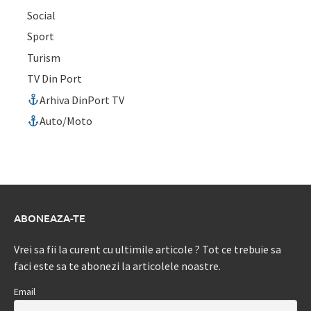
Social
Sport
Turism
TV Din Port
Arhiva DinPort TV
Auto/Moto
ABONEAZA-TE
Vrei sa fii la curent cu ultimile articole ? Tot ce trebuie sa
faci este sa te abonezi la articolele noastre.
Email