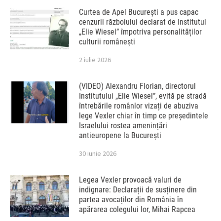
Curtea de Apel București a pus capac
cenzurii războiului declarat de Institutul
„Elie Wiesel” împotriva personalităților
culturii românești
2 iulie 2026
(VIDEO) Alexandru Florian, directorul
Institutului „Elie Wiesel”, evită pe stradă
întrebările românlor vizați de abuziva
lege Vexler chiar în timp ce președintele
Israelului rostea amenințări
antieuropene la București
30 iunie 2026
Legea Vexler provoacă valuri de
indignare: Declarații de susținere din
partea avocaților din România în
apărarea colegului lor, Mihai Rapcea