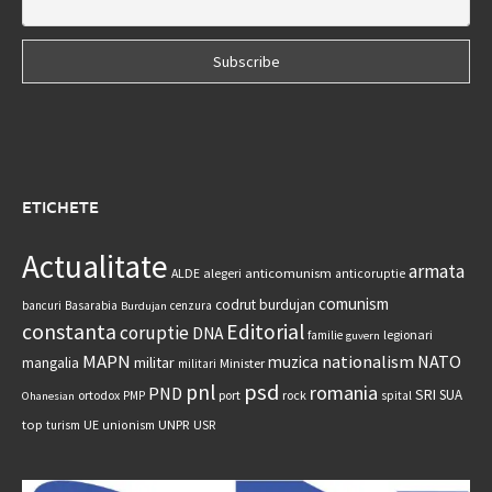
ETICHETE
Actualitate
armata
anticomunism
ALDE
alegeri
anticoruptie
comunism
codrut burdujan
bancuri
Basarabia
cenzura
Burdujan
constanta
Editorial
coruptie
DNA
legionari
familie
guvern
MAPN
nationalism
NATO
muzica
militar
mangalia
Minister
militari
psd
pnl
romania
PND
SRI
SUA
ortodox
port
rock
PMP
spital
Ohanesian
UNPR
top
UE
USR
turism
unionism