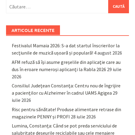
Caută
după:
ARTICOLE RECENTE
Festivalul Mamaia 2026: S-a dat startul înscrierilor la
secțiunile de muzică ușoară și populară!
4 august 2026
AFM refuză să își asume greșelile din aplicație care au
dus în eroare numeroși aplicanți la Rabla 2026
29 iulie
2026
Consiliul Județean Constanța: Centru nou de îngrijire
a pacienților cu Alzheimer în cadrul UAMS Agigea
29
iulie 2026
Risc pentru sănătate! Produse alimentare retrase din
magazinele PENNY și PROFI
28 iulie 2026
Lumina, Constanța: Când se pot preda serviciului de
salubritate deșeurile reciclabile sau cele menajere