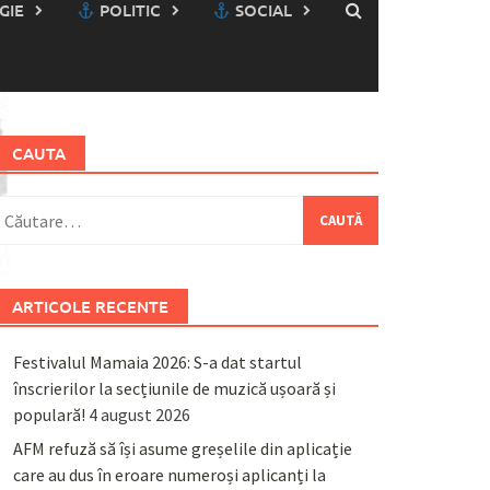
GIE
POLITIC
SOCIAL
CAUTA
aută
upă:
ARTICOLE RECENTE
Festivalul Mamaia 2026: S-a dat startul
înscrierilor la secțiunile de muzică ușoară și
populară!
4 august 2026
AFM refuză să își asume greșelile din aplicație
care au dus în eroare numeroși aplicanți la