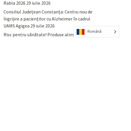
Rabla 2026
29 iulie 2026
Consiliul Județean Constanța: Centru nou de
îngrijire a pacienților cu Alzheimer în cadrul
UAMS Agigea
29 iulie 2026
Română
Risc pentru sănătate! Produse alimentare
retrase din magazinele PENNY și PROFI
28
iulie 2026
Lumina, Constanța: Când se pot preda
serviciului de salubritate deșeurile reciclabile
sau cele menajere reziduale
23 iulie 2026
POPULAR
COMMENTS
TAGS
Percheziții și arestări ca în anii
’50: Cunoscutul avocat și vlogger
naționalist Mihai Rapcea, luat în
colimator de dictatura Vexler!