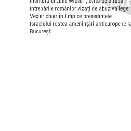
Institutului „Elie Wiesel”, evită pe stradă
întrebările românlor vizați de abuziva lege
Vexler chiar în timp ce președintele
Israelului rostea amenințări antieuropene l
București
30 iunie 2026
Din Port
Comment
Cenzura, perchezițiile și reținerile în arest a
numeroși cetățeni deveniți peste noapte victime
ale poliției politice instituite de Institutul Elie
Wiesel inclusiv prin
[...]