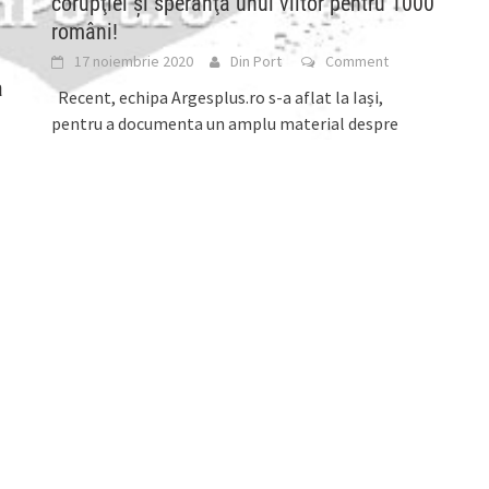
corupţiei şi speranţa unui viitor pentru 1000
români!
17 noiembrie 2020
Din Port
Comment
a
Recent, echipa Argesplus.ro s-a aflat la Iași,
pentru a documenta un amplu material despre
soarta unui mare combinat al României, Fortus,
capacitate
[...]