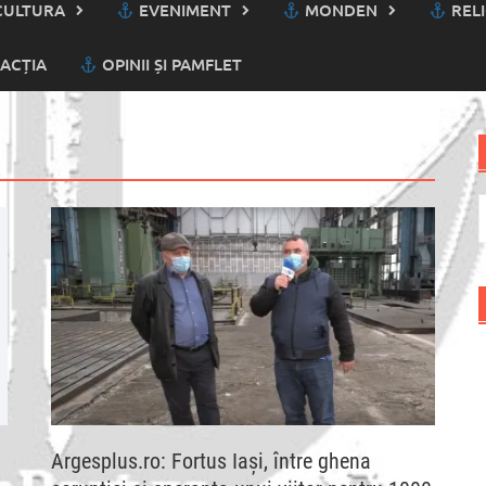
ULTURA
EVENIMENT
MONDEN
RELI
ACȚIA
OPINII ȘI PAMFLET
C
d
Argesplus.ro: Fortus Iaşi, între ghena