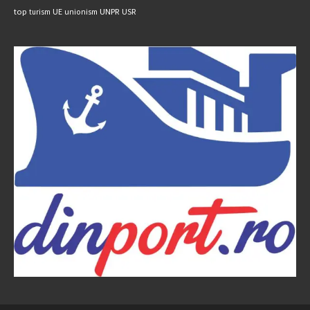
UNPR
top
UE
USR
turism
unionism