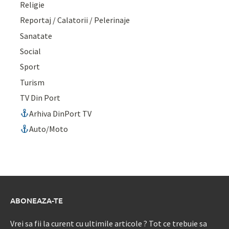
Religie
Reportaj / Calatorii / Pelerinaje
Sanatate
Social
Sport
Turism
TV Din Port
Arhiva DinPort TV
Auto/Moto
ABONEAZA-TE
Vrei sa fii la curent cu ultimile articole ? Tot ce trebuie sa