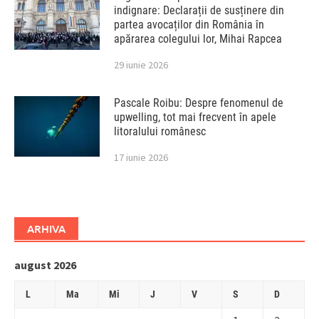
indignare: Declarații de susținere din
partea avocaților din România în
apărarea colegului lor, Mihai Rapcea
29 iunie 2026
Pascale Roibu: Despre fenomenul de
upwelling, tot mai frecvent în apele
litoralului românesc
17 iunie 2026
ARHIVA
august 2026
L
Ma
Mi
J
V
S
D