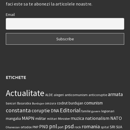
faci este sa te abonezi la articolele noastre.
Email
ETICHETE
Actualitate
armata
anticomunism
ALDE
alegeri
anticoruptie
comunism
codrut burdujan
bancuri
Basarabia
cenzura
Burdujan
constanta
Editorial
coruptie
DNA
legionari
familie
guvern
MAPN
nationalism
NATO
muzica
militar
mangalia
Minister
militari
psd
pnl
romania
PND
SRI
SUA
ortodox
port
rock
PMP
spital
Ohanesian