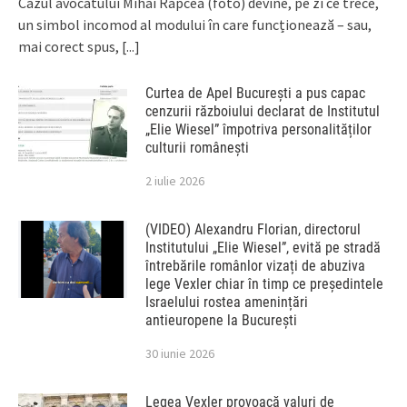
Cazul avocatului Mihai Rapcea (foto) devine, pe zi ce trece,
un simbol incomod al modului în care funcționează – sau,
mai corect spus,
[...]
Curtea de Apel București a pus capac
cenzurii războiului declarat de Institutul
„Elie Wiesel” împotriva personalităților
culturii românești
2 iulie 2026
(VIDEO) Alexandru Florian, directorul
Institutului „Elie Wiesel”, evită pe stradă
întrebările românlor vizați de abuziva
lege Vexler chiar în timp ce președintele
Israelului rostea amenințări
antieuropene la București
30 iunie 2026
Legea Vexler provoacă valuri de