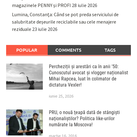
magazinele PENNY și PROFI
28 iulie 2026
Lumina, Constanța: Când se pot preda serviciului de
salubritate deșeurile reciclabile sau cele menajere
reziduale
23 iulie 2026
POPULAR
COMMENTS
TAGS
Percheziții și arestări ca în anii ’50:
Cunoscutul avocat și vlogger naționalist
Mihai Rapcea, luat în colimator de
dictatura Vexler!
iunie 25, 2026
PRU, o nouă ţeapă dată de stângişti
naţionaliştilor? Politica like-urilor
numărate la Moscova!
martie 16, 2016