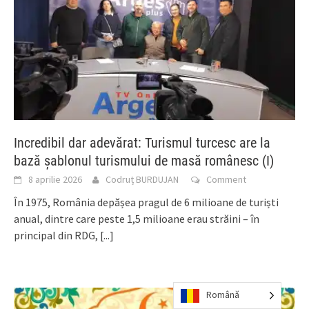
Incredibil dar adevărat: Turismul turcesc are la
bază șablonul turismului de masă românesc (I)
8 aprilie 2026
Codruț BURDUJAN
Comment
În 1975, România depășea pragul de 6 milioane de turiști
anual, dintre care peste 1,5 milioane erau străini – în
principal din RDG,
[...]
Română