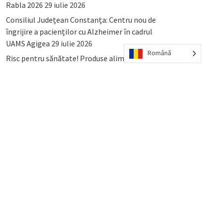
Rabla 2026
29 iulie 2026
Consiliul Județean Constanța: Centru nou de
îngrijire a pacienților cu Alzheimer în cadrul
UAMS Agigea
29 iulie 2026
Română
Risc pentru sănătate! Produse alimentare
retrase din magazinele PENNY și PROFI
28
iulie 2026
Lumina, Constanța: Când se pot preda
serviciului de salubritate deșeurile reciclabile
sau cele menajere reziduale
23 iulie 2026
POPULAR
COMMENTS
TAGS
Percheziții și arestări ca în anii
’50: Cunoscutul avocat și vlogger
naționalist Mihai Rapcea, luat în
colimator de dictatura Vexler!