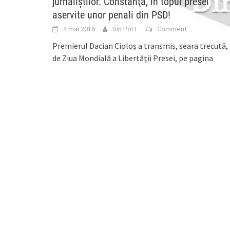
jurnaliştilor. Constanţa, în topul presei
aservite unor penali din PSD!
4 mai 2016
Din Port
Comment
Premierul Dacian Cioloș a transmis, seara trecută,
de Ziua Mondială a Libertății Presei, pe pagina
personală de facebook, un mesaj de recunoștință ș
[...]