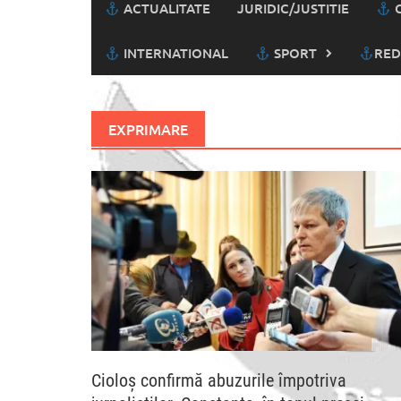
ACTUALITATE
JURIDIC/JUSTITIE
C
INTERNATIONAL
SPORT
RED
EXPRIMARE
Cioloş confirmă abuzurile împotriva