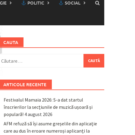
GIE
POLITIC
SOCIAL
CAUTA
aută
upă:
ARTICOLE RECENTE
Festivalul Mamaia 2026: S-a dat startul
înscrierilor la secțiunile de muzică ușoară și
populară!
4 august 2026
AFM refuză să își asume greșelile din aplicație
care au dus în eroare numeroși aplicanți la