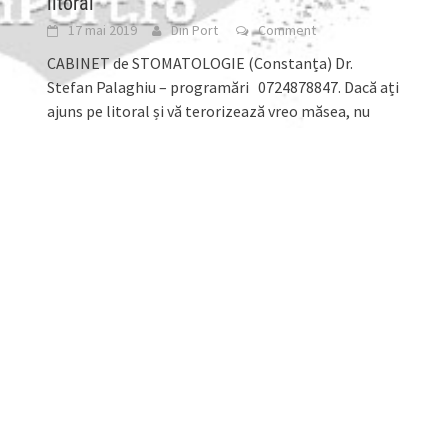
litoral
17 mai 2019
Din Port
Comment
CABINET de STOMATOLOGIE (Constanța) Dr.
Stefan Palaghiu – programări 0724878847. Dacă ați
ajuns pe litoral și vă terorizează vreo măsea, nu
disperați.
[...]