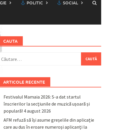
GIE
POLITIC
SOCIAL
CAUTA
aută
upă:
ARTICOLE RECENTE
Festivalul Mamaia 2026: S-a dat startul
înscrierilor la secțiunile de muzică ușoară și
populară!
4 august 2026
AFM refuză să își asume greșelile din aplicație
care au dus în eroare numeroși aplicanți la