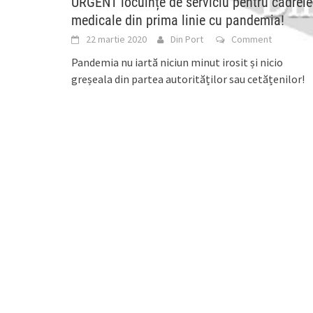
URGENT locuințe de serviciu pentru cadrele
medicale din prima linie cu pandemia!
22 martie 2020
Din Port
Comment
Pandemia nu iartă niciun minut irosit și nicio
greșeala din partea autorităților sau cetățenilor!
Senatorul constănțean Stelian Ion a solicitat
printr-o scrisoare adresată
[...]