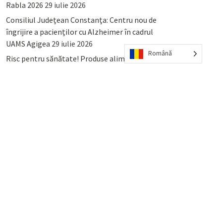
Rabla 2026
29 iulie 2026
Consiliul Județean Constanța: Centru nou de
îngrijire a pacienților cu Alzheimer în cadrul
UAMS Agigea
29 iulie 2026
Română
Risc pentru sănătate! Produse alimentare
retrase din magazinele PENNY și PROFI
28
iulie 2026
Lumina, Constanța: Când se pot preda
serviciului de salubritate deșeurile reciclabile
sau cele menajere reziduale
23 iulie 2026
POPULAR
COMMENTS
TAGS
Percheziții și arestări ca în anii
’50: Cunoscutul avocat și vlogger
naționalist Mihai Rapcea, luat în
colimator de dictatura Vexler!