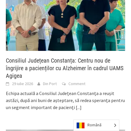
Consiliul Județean Constanța: Centru nou de
îngrijire a pacienților cu Alzheimer în cadrul UAMS
Agigea
29 iulie 2026
Din Port
Comment
Echipa actuală a Consiliul Județean Constanța a reușit
astăzi, după ani buni de așteptare, să redea speranța pentru
un segment important de pacienți
[...]
Română