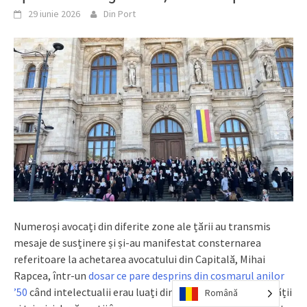
29 iunie 2026
Din Port
Numeroși avocați din diferite zone ale țării au transmis
mesaje de susținere și și-au manifestat consternarea
referitoare la achetarea avocatului din Capitală, Mihai
Rapcea, într-un
dosar ce pare desprins din coșmarul anilor
’50
când intelectualii erau luați din case în dubele Securității
Română