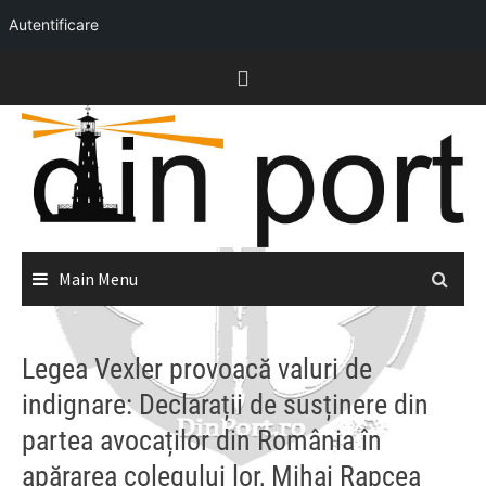
Autentificare
Skip
to
content
Main Menu
Legea Vexler provoacă valuri de
indignare: Declarații de susținere din
partea avocaților din România în
apărarea colegului lor, Mihai Rapcea