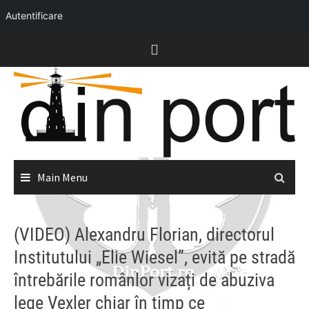
Autentificare
Skip
to
content
Main Menu
(VIDEO) Alexandru Florian, directorul
Institutului „Elie Wiesel”, evită pe stradă
întrebările românlor vizați de abuziva
lege Vexler chiar în timp ce