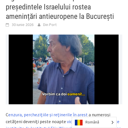
președintele Israelului rostea
amenințări antieuropene la București
30 iunie 2026
Din Port
C
enzura, perchezițiile și reținerile în arest
a numeroși
cetățeni deveniți peste noapte
victime ale poliției politice
Română