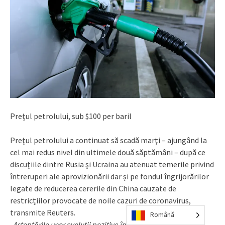
Prețul petrolului, sub $100 per baril
Preţul petrolului a continuat să scadă marţi – ajungând la
cel mai redus nivel din ultimele două săptămâni – după ce
discuţiile dintre Rusia şi Ucraina au atenuat temerile privind
întreruperi ale aprovizionării dar și pe fondul îngrijorărilor
legate de reducerea cererile din China cauzate de
restricțiilor provocate de noile cazuri de coronavirus,
transmite Reuters.
Română
„Aşteptările unor evoluţii pozitive în discuţiile dintre Rusia şi