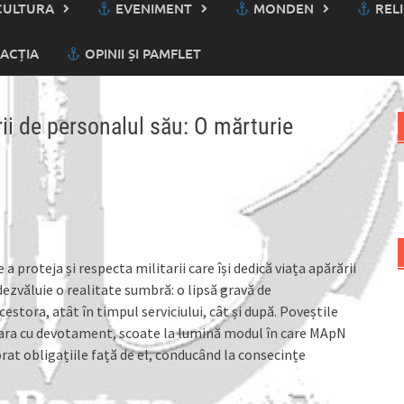
ULTURA
EVENIMENT
MONDEN
RELI
ACȚIA
OPINII ȘI PAMFLET
ii de personalul său: O mărturie
C
d
 proteja și respecta militarii care își dedică viața apărării
 dezvăluie o realitate sumbră: o lipsă gravă de
stora, atât în timpul serviciului, cât și după. Poveștile
 țara cu devotament, scoate la lumină modul în care MApN
norat obligațiile față de el, conducând la consecințe