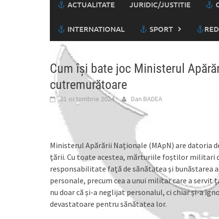
ACTUALITATE
JURIDIC/JUSTITIE
C
INTERNATIONAL
SPORT
RED
Cum își bate joc Ministerul Apărăr
cutremurătoare
21 octombrie 2024
Dan BADEA
Ministerul Apărării Naționale (MApN) are datoria de a
țării. Cu toate acestea, mărturiile foștilor militari
responsabilitate față de sănătatea și bunăstarea ace
personale, precum cea a unui militar care a servit
nu doar că și-a neglijat personalul, ci chiar și-a ig
devastatoare pentru sănătatea lor.