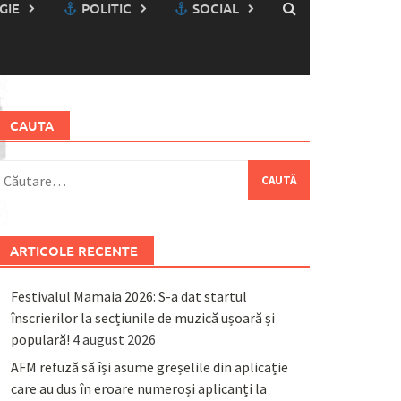
GIE
POLITIC
SOCIAL
CAUTA
aută
upă:
ARTICOLE RECENTE
Festivalul Mamaia 2026: S-a dat startul
înscrierilor la secțiunile de muzică ușoară și
populară!
4 august 2026
AFM refuză să își asume greșelile din aplicație
care au dus în eroare numeroși aplicanți la