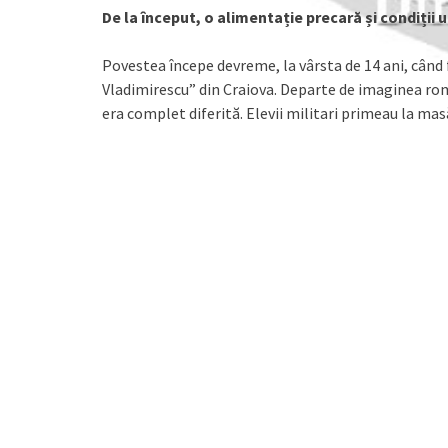
De la început, o alimentație precară și condiții 
Povestea începe devreme, la vârsta de 14 ani, când f
Vladimirescu” din Craiova. Departe de imaginea roma
era complet diferită. Elevii militari primeau la mas
alterate, orez plin de viermi și năut mucegăit. Angaj
cu sacoșe pline de produse, în timp ce viitorii milit
Neglijența medicală: O poveste de viață și de 
După absolvirea liceului militar, militarul a urmat Ș
transmisiuni, în perioada 1997-1999. Aici, alimenta
Dureri puternice de stomac, ignorate de medici și c
duodenal perforat și peritonită generalizată. Totul 
recunoscut gravitatea situației, a decis că nu era
transportul la spital până a doua zi. Din fericire, per
să-i permită continuarea studiilor, însă medicul unită
ceară șpagă pentru a semna fișa medicală de absolv