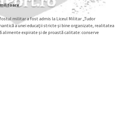
umilitoare
ostul militar a fost admis la Liceul Militar „Tudor
ntică a unei educații stricte și bine organizate, realitatea
ă alimente expirate și de proastă calitate: conserve
ații unității furau fără jenă din rațiile alimentare, plecând
ari rămâneau să se descurce cu resturile.
moarte
coala Militară de Maiștri Militari și Subofițeri, arma
ția precară a continuat să lase urme asupra sănătății sale.
atalogate drept o simplă gastrită, au culminat cu un ulcer
a fost agravat de un medic al unității care, deși a
 necesară o intervenție medicală imediată, amânând
sonalul de la Spitalul Militar Sibiu a reușit să-l salveze și
ții, cel care i-a pus viața în pericol, a avut nesimțirea să-i
ire.