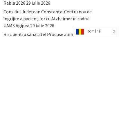
Rabla 2026
29 iulie 2026
Consiliul Județean Constanța: Centru nou de
îngrijire a pacienților cu Alzheimer în cadrul
UAMS Agigea
29 iulie 2026
Română
Risc pentru sănătate! Produse alimentare
retrase din magazinele PENNY și PROFI
28
iulie 2026
Lumina, Constanța: Când se pot preda
serviciului de salubritate deșeurile reciclabile
sau cele menajere reziduale
23 iulie 2026
POPULAR
COMMENTS
TAGS
Percheziții și arestări ca în anii
’50: Cunoscutul avocat și vlogger
naționalist Mihai Rapcea, luat în
colimator de dictatura Vexler!