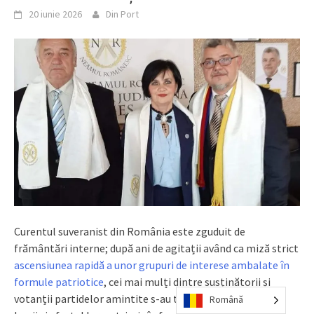
20 iunie 2026
Din Port
Curentul suveranist din România este zguduit de
frământări interne; după ani de agitații având ca miză strict
ascensiunea rapidă a unor grupuri de interese ambalate în
formule patriotice
, cei mai mulți dintre susținătorii și
votanții partidelor amintite s-au trezit că pe semnătura,
Română