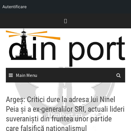
Autentificare
Skip
to
content
Main Menu
Argeș: Critici dure la adresa lui Ninel
Peia și a ex-generalilor SRI, actuali lideri
suveraniști din fruntea unor partide
care falsifică naționalismul