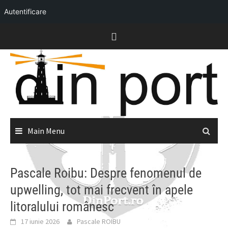
Autentificare
Skip
to
content
Main Menu
Pascale Roibu: Despre fenomenul de
upwelling, tot mai frecvent în apele
litoralului românesc
17 iunie 2026
Pascale ROIBU