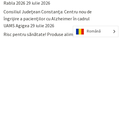
Rabla 2026
29 iulie 2026
Consiliul Județean Constanța: Centru nou de
îngrijire a pacienților cu Alzheimer în cadrul
UAMS Agigea
29 iulie 2026
Română
Risc pentru sănătate! Produse alimentare
retrase din magazinele PENNY și PROFI
28
iulie 2026
Lumina, Constanța: Când se pot preda
serviciului de salubritate deșeurile reciclabile
sau cele menajere reziduale
23 iulie 2026
POPULAR
COMMENTS
TAGS
Percheziții și arestări ca în anii
’50: Cunoscutul avocat și vlogger
naționalist Mihai Rapcea, luat în
colimator de dictatura Vexler!