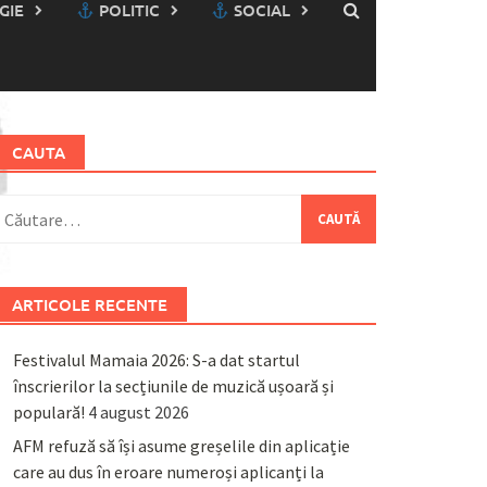
GIE
POLITIC
SOCIAL
CAUTA
aută
upă:
ARTICOLE RECENTE
Festivalul Mamaia 2026: S-a dat startul
înscrierilor la secțiunile de muzică ușoară și
populară!
4 august 2026
AFM refuză să își asume greșelile din aplicație
care au dus în eroare numeroși aplicanți la