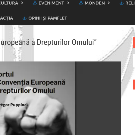
ULTURA
EVENIMENT
MONDEN
RELI
ACȚIA
OPINII ȘI PAMFLET
 Europeană a Drepturilor Omului”
C
d