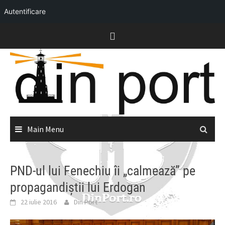
Autentificare
Skip
to
content
Main Menu
PND-ul lui Fenechiu îi „calmează” pe
propagandiștii lui Erdogan
22 iulie 2016
Din Port