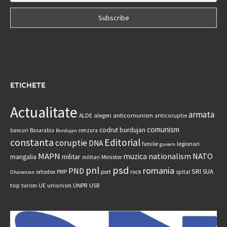
ETICHETE
Actualitate
armata
anticomunism
ALDE
alegeri
anticoruptie
comunism
codrut burdujan
bancuri
Basarabia
cenzura
Burdujan
constanta
Editorial
coruptie
DNA
legionari
familie
guvern
MAPN
nationalism
NATO
muzica
militar
mangalia
Minister
militari
psd
pnl
romania
PND
SRI
SUA
ortodox
port
rock
PMP
spital
Ohanesian
UNPR
top
UE
USR
turism
unionism