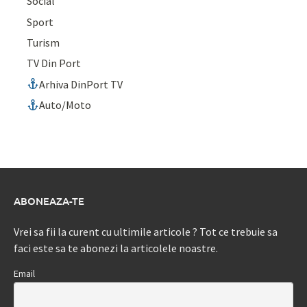
Social
Sport
Turism
TV Din Port
Arhiva DinPort TV
Auto/Moto
ABONEAZA-TE
Vrei sa fii la curent cu ultimile articole ? Tot ce trebuie sa
faci este sa te abonezi la articolele noastre.
Email