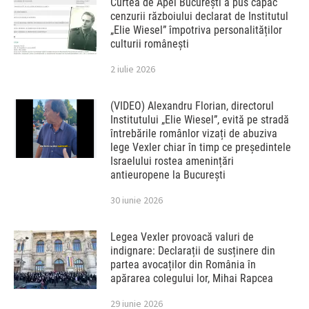
Curtea de Apel București a pus capac
cenzurii războiului declarat de Institutul
„Elie Wiesel” împotriva personalităților
culturii românești
2 iulie 2026
(VIDEO) Alexandru Florian, directorul
Institutului „Elie Wiesel”, evită pe stradă
întrebările românlor vizați de abuziva
lege Vexler chiar în timp ce președintele
Israelului rostea amenințări
antieuropene la București
30 iunie 2026
Legea Vexler provoacă valuri de
indignare: Declarații de susținere din
partea avocaților din România în
apărarea colegului lor, Mihai Rapcea
29 iunie 2026