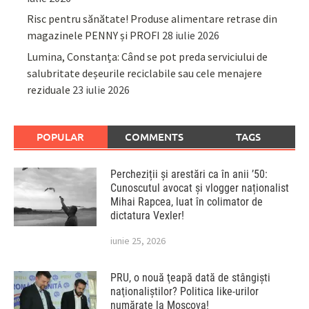
Risc pentru sănătate! Produse alimentare retrase din
magazinele PENNY și PROFI
28 iulie 2026
Lumina, Constanța: Când se pot preda serviciului de
salubritate deșeurile reciclabile sau cele menajere
reziduale
23 iulie 2026
POPULAR
COMMENTS
TAGS
Percheziții și arestări ca în anii ’50:
Cunoscutul avocat și vlogger naționalist
Mihai Rapcea, luat în colimator de
dictatura Vexler!
iunie 25, 2026
PRU, o nouă ţeapă dată de stângişti
naţionaliştilor? Politica like-urilor
numărate la Moscova!