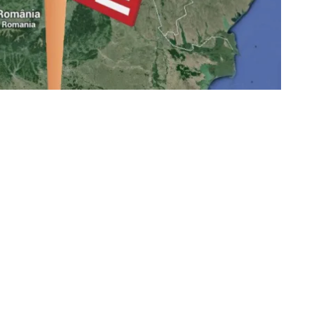
tea civilă se tot divizează. Până mai ieri erau segmente ale
indiferenți (grup deosebit de mare și consistent), apoi
ățenilor educați cu simț de responsabilitate civic mare
neglijat de societate), segmentul cetățenilor cu rol de
 afiliat pe lângă diferite formațiuni politice, dar vocal, cu
este așa de
numeros), la care în ultimul timp s-a atașat și
ĂȚENILOR TICĂLOȘI (care se pare că este într-o continuă
merică).