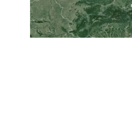
Văd că societa
cetățenilor 
segmentul cet
(grup mic și 
trompetă (grup
toate că nu 
segmentul CET
dezvoltare nu