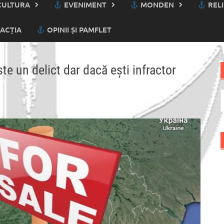
ULTURA
EVENIMENT
MONDEN
RELI
ACȚIA
OPINII ȘI PAMFLET
te un delict dar dacă eşti infractor
C
d