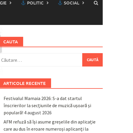
GIE
POLITIC
SOCIAL
CAUTA
aută
upă:
ARTICOLE RECENTE
Festivalul Mamaia 2026: S-a dat startul
înscrierilor la secțiunile de muzică ușoară și
populară!
4 august 2026
AFM refuză să își asume greșelile din aplicație
care au dus în eroare numeroși aplicanți la