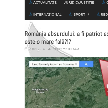
ACTUALITATE
JURIDIC/JUSTITIE
C
INTERNATIONAL
SPORT
RED
România absurdului: a fi patriot es
este o mare fală?!?
6 mai 2016
Mircea VINTILESCU