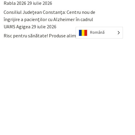
Rabla 2026
29 iulie 2026
Consiliul Județean Constanța: Centru nou de
îngrijire a pacienților cu Alzheimer în cadrul
UAMS Agigea
29 iulie 2026
Română
Risc pentru sănătate! Produse alimentare
retrase din magazinele PENNY și PROFI
28
iulie 2026
Lumina, Constanța: Când se pot preda
serviciului de salubritate deșeurile reciclabile
sau cele menajere reziduale
23 iulie 2026
POPULAR
COMMENTS
TAGS
Percheziții și arestări ca în anii
’50: Cunoscutul avocat și vlogger
naționalist Mihai Rapcea, luat în
colimator de dictatura Vexler!