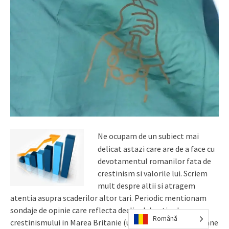
Ne ocupam de un subiect mai
delicat astazi care are de a face cu
devotamentul romanilor fata de
crestinism si valorile lui. Scriem
mult despre altii si atragem
atentia asupra scaderilor altor tari. Periodic mentionam
sondaje de opinie care reflecta declinul drastic al
Română
crestinismului in Marea Britanie (unde tot la 26 de persoane