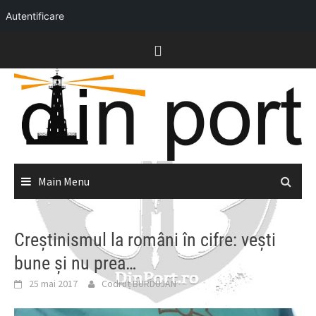
Autentificare
Skip
to
content
Main Menu
Creştinismul la români în cifre: veşti
bune şi nu prea…
25 mai 2017
Codruț BURDUJAN