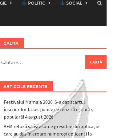
GIE
POLITIC
SOCIAL
CAUTA
aută
upă:
ARTICOLE RECENTE
Festivalul Mamaia 2026: S-a dat startul
înscrierilor la secțiunile de muzică ușoară și
populară!
4 august 2026
AFM refuză să își asume greșelile din aplicație
care au dus în eroare numeroși aplicanți la