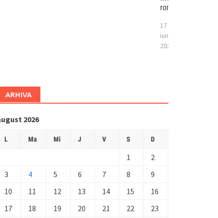
românesc
17
iunie
2026
ARHIVA
august 2026
L
Ma
Mi
J
V
S
D
1
2
3
4
5
6
7
8
9
10
11
12
13
14
15
16
17
18
19
20
21
22
23