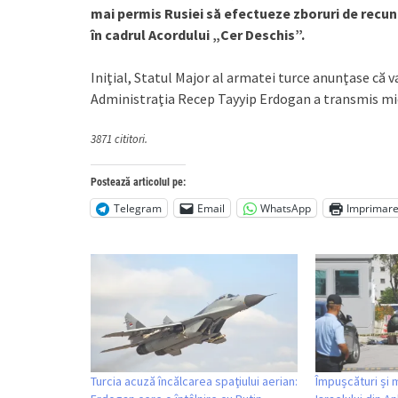
mai permis Rusiei să efectueze zboruri de recuno
în cadrul Acordului „Cer Deschis”.
Iniţial, Statul Major al armatei turce anunţase că 
Administraţia Recep Tayyip Erdogan a transmis mier
3871 cititori.
Postează articolul pe:
Telegram
Email
WhatsApp
Imprimar
Turcia acuză încălcarea spaţiului aerian:
Împușcături și 