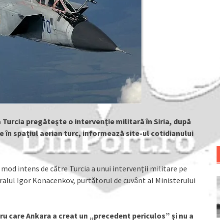
urcia pregăteşte o intervenţie militară în Siria, după
 în spaţiul aerian turc, informează site-ul cotidianului
od intens de către Turcia a unui intervenţii militare pe
neralul Igor Konacenkov, purtătorul de cuvânt al Ministerului
ntru care Ankara a creat un „precedent periculos” şi nu a