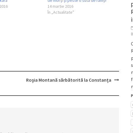
nkara
de morți și peste o sută de răniți!
2016
14 martie 2016
În „Actualitate”
C
R
p
m
f
Roşia Montană sărbătorită la Constanţa
m
P