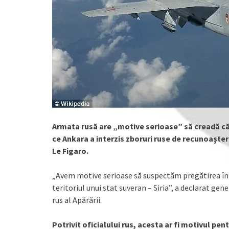
Armata rusă are „motive serioase” să creadă că T
ce Ankara a interzis zboruri ruse de recunoaştere
Le Figaro.
„Avem motive serioase să suspectăm pregătirea în m
teritoriul unui stat suveran – Siria”, a declarat ge
rus al Apărării.
Potrivit oficialului rus, acesta ar fi motivul pe