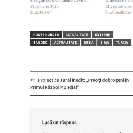
Erdogan cere o întâlnire cu Putin
Israelului din A
31 ianuarie 2016
21 septembrie 
În „Externe”
În „Actualitate”
POSTED UNDER
ACTUALITATE
EXTERNE
TAGGED
ACTUALITATE
RUSIA
SIRIA
TURCIA
Post
Proiect cultural inedit: „Preoţi dobrogeni în
navigation
Primul Război Mondial”
Lasă un răspuns