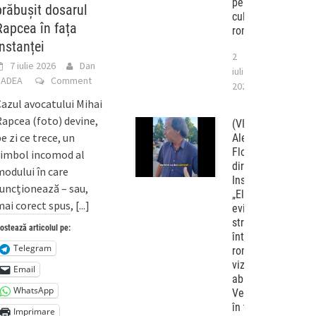
personalităților
prăbușit dosarul
culturii
Rapcea în fața
românești
instanței
2
7 iulie 2026
Dan
iulie
BADEA
Comment
2026
azul avocatului Mihai
apcea (foto) devine,
(VIDEO)
e zi ce trece, un
Alexandru
Florian,
simbol incomod al
directorul
odului în care
Institutului
uncționează – sau,
„Elie Wiesel”,
ai corect spus,
[...]
evită pe
stradă
ostează articolul pe:
întrebările
Telegram
românlor
vizați de
Email
abuziva lege
WhatsApp
Vexler chiar
în timp ce
Imprimare