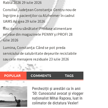
Rabla 2026
29 iulie 2026
Consiliul Județean Constanța: Centru nou de
îngrijire a pacienților cu Alzheimer în cadrul
UAMS Agigea
29 iulie 2026
Risc pentru sănătate! Produse alimentare
retrase din magazinele PENNY și PROFI
28
iulie 2026
Lumina, Constanța: Când se pot preda
serviciului de salubritate deșeurile reciclabile
sau cele menajere reziduale
23 iulie 2026
POPULAR
COMMENTS
TAGS
Percheziții și arestări ca în anii
’50: Cunoscutul avocat și vlogger
naționalist Mihai Rapcea, luat în
colimator de dictatura Vexler!