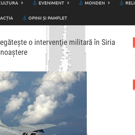
ULTURA
EVENIMENT
MONDEN
RELI
ACȚIA
OPINII ȘI PAMFLET
găteşte o intervenţie militară în Siria
cunoaştere
C
d