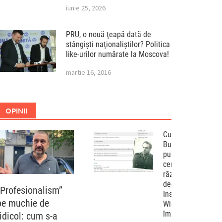
iunie 25, 2026
PRU, o nouă ţeapă dată de
stângişti naţionaliştilor? Politica
like-urilor numărate la Moscova!
martie 16, 2016
OPINII
Curtea de Apel
București a
pus capac
cenzurii
războiului
declarat de
„Profesionalism”
Institutul „Elie
pe muchie de
Wiesel”
împotriva
ridicol: cum s-a