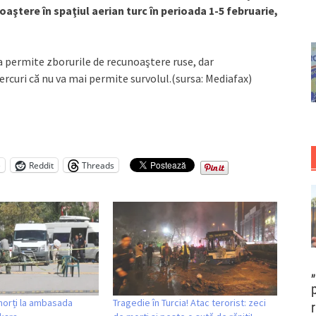
aştere în spaţiul aerian turc în perioada 1-5 februarie,
va permite zborurile de recunoaştere ruse, dar
curi că nu va mai permite survolul.(sursa: Mediafax)
e
Reddit
Threads
morți la ambasada
Tragedie în Turcia! Atac terorist: zeci