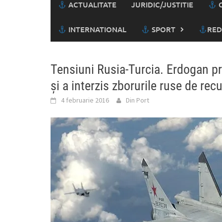
ACTUALITATE
JURIDIC/JUSTITIE
C
INTERNATIONAL
SPORT
RED
Tensiuni Rusia-Turcia. Erdogan pre
şi a interzis zborurile ruse de re
4 februarie 2016
Din Port