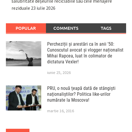
salubritate deșeurile reciclabile sau cele menajere
reziduale
23 iulie 2026
POPULAR
COMMENTS
TAGS
Percheziții și arestări ca în anii ’50:
Cunoscutul avocat și vlogger naționalist
Mihai Rapcea, luat în colimator de
dictatura Vexler!
iunie 25, 2026
PRU, o nouă ţeapă dată de stângişti
naţionaliştilor? Politica like-urilor
numărate la Moscova!
martie 16, 2016