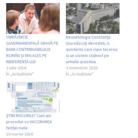
OBRĂZNICIE
Neonatologia Constanța:
GUVERNAMENTALĂ GRAVĂ PE
nou-născuți decedati, o
BANII CONTRIBUABILULUI
asistenta care rupe tacerea
ROMÂN ȘI MAI ALES PE
si un sistem stalinist pe
INDIFERENȚA LUI!
urmele acesteia
2 iulie 2016
3 noiembrie 2020
În „Actualitate”
În „Actualitate”
ŞTIM RISCURILE? Cum am
procedat cu VACCINAREA
fetiței mele
16 martie 2016