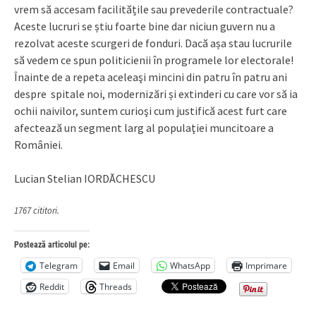
vrem să accesam facilitățile sau prevederile contractuale?
Aceste lucruri se știu foarte bine dar niciun guvern nu a
rezolvat aceste scurgeri de fonduri. Dacă așa stau lucrurile
să vedem ce spun politicienii în programele lor electorale!
Înainte de a repeta aceleaşi mincini din patru în patru ani
despre spitale noi, modernizări și extinderi cu care vor să ia
ochii naivilor, suntem curioşi cum justifică acest furt care
afectează un segment larg al populaţiei muncitoare a
României.
Lucian Stelian IORDĂCHESCU
1767 cititori.
Postează articolul pe:
Telegram
Email
WhatsApp
Imprimare
Reddit
Threads