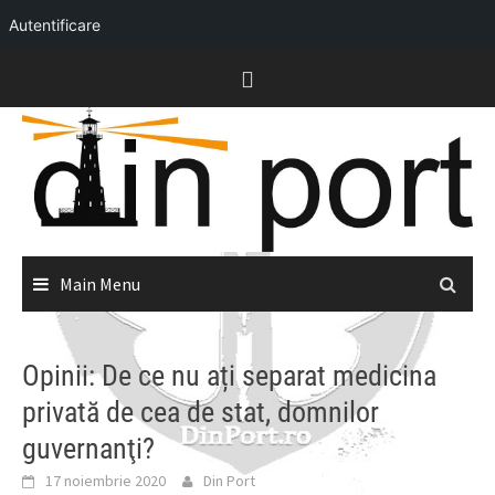
Autentificare
Skip
to
content
Main Menu
Opinii: De ce nu ați separat medicina
privată de cea de stat, domnilor
guvernanţi?
17 noiembrie 2020
Din Port