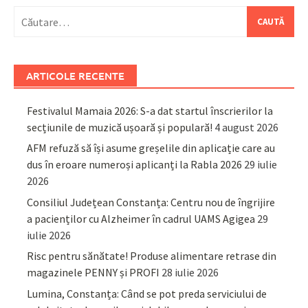
Caută
după:
ARTICOLE RECENTE
Festivalul Mamaia 2026: S-a dat startul înscrierilor la
secțiunile de muzică ușoară și populară!
4 august 2026
AFM refuză să își asume greșelile din aplicație care au
dus în eroare numeroși aplicanți la Rabla 2026
29 iulie
2026
Consiliul Județean Constanța: Centru nou de îngrijire
a pacienților cu Alzheimer în cadrul UAMS Agigea
29
iulie 2026
Risc pentru sănătate! Produse alimentare retrase din
magazinele PENNY și PROFI
28 iulie 2026
Lumina, Constanța: Când se pot preda serviciului de