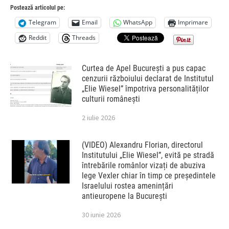
Postează articolul pe:
Telegram
Email
WhatsApp
Imprimare
Reddit
Threads
Curtea de Apel București a pus capac
cenzurii războiului declarat de Institutul
„Elie Wiesel” împotriva personalităților
culturii românești
2 iulie 2026
(VIDEO) Alexandru Florian, directorul
Institutului „Elie Wiesel”, evită pe stradă
întrebările românlor vizați de abuziva
lege Vexler chiar în timp ce președintele
Israelului rostea amenințări
antieuropene la București
30 iunie 2026