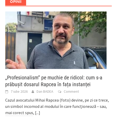
OPINII
„Profesionalism” pe muchie de ridicol: cum s-a
prăbușit dosarul Rapcea în fața instanței
7 iulie 2026
Dan BADEA
Comment
Cazul avocatului Mihai Rapcea (foto) devine, pe zi ce trece,
un simbol incomod al modului în care funcționează – sau,
mai corect spus,
[...]