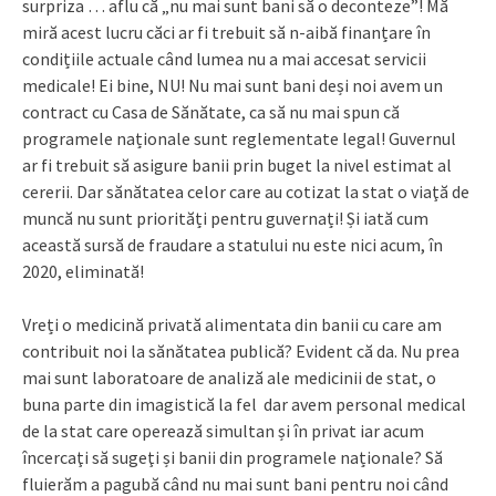
surpriza … aflu că „nu mai sunt bani să o deconteze”! Mă
miră acest lucru căci ar fi trebuit să n-aibă finanțare în
condițiile actuale când lumea nu a mai accesat servicii
medicale! Ei bine, NU! Nu mai sunt bani deși noi avem un
contract cu Casa de Sănătate, ca să nu mai spun că
programele naționale sunt reglementate legal! Guvernul
ar fi trebuit să asigure banii prin buget la nivel estimat al
cererii. Dar sănătatea celor care au cotizat la stat o viaţă de
muncă nu sunt priorități pentru guvernați! Și iată cum
această sursă de fraudare a statului nu este nici acum, în
2020, eliminată!
Vreți o medicină privată alimentata din banii cu care am
contribuit noi la sănătatea publică? Evident că da. Nu prea
mai sunt laboratoare de analiză ale medicinii de stat, o
buna parte din imagistică la fel dar avem personal medical
de la stat care operează simultan și în privat iar acum
încercaţi să sugeţi și banii din programele naționale? Să
fluierăm a pagubă când nu mai sunt bani pentru noi când