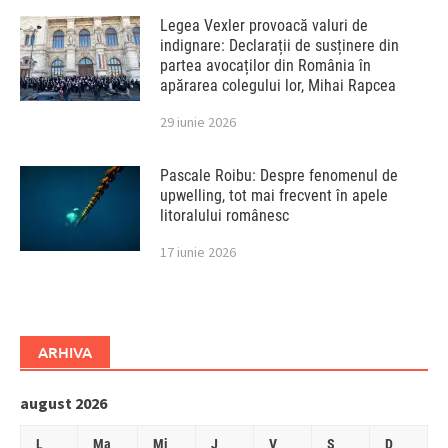
Legea Vexler provoacă valuri de
indignare: Declarații de susținere din
partea avocaților din România în
apărarea colegului lor, Mihai Rapcea
29 iunie 2026
Pascale Roibu: Despre fenomenul de
upwelling, tot mai frecvent în apele
litoralului românesc
17 iunie 2026
ARHIVA
august 2026
L
Ma
Mi
J
V
S
D