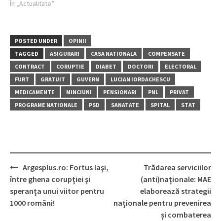
În „Actualitate”
POSTED UNDER
OPINII
TAGGED
ASIGURARI
CASA NATIONALA
COMPENSATE
CONTRACT
CORUPTIE
DIABET
DOCTORI
ELECTORAL
FURT
GRATUIT
GUVERN
LUCIAN IORDACHESCU
MEDICAMENTE
MINCIUNI
PENSIONARI
PNL
PRIVAT
PROGRAME NATIONALE
PSD
SANATATE
SPITAL
STAT
Post
Argesplus.ro: Fortus Iaşi,
Trădarea serviciilor
navigation
între ghena corupţiei şi
(anti)naţionale: MAE
speranţa unui viitor pentru
elaborează strategii
1000 români!
naționale pentru prevenirea
și combaterea