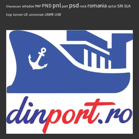
psd
pnl
romania
PND
SRI
SUA
ortodox
port
rock
PMP
spital
Ohanesian
UNPR
top
UE
USR
turism
unionism