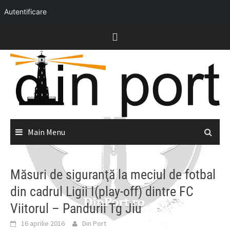
Autentificare
Skip
to
content
Main Menu
Măsuri de siguranţă la meciul de fotbal
din cadrul Ligii I(play-off) dintre FC
Viitorul – Pandurii Tg Jiu
16 aprilie 2016
Din Port