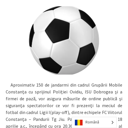
Aproximativ 150 de jandarmi din cadrul Grupării Mobile
Constanţa cu sprijinul Poliţiei Ovidiu, ISU Dobrogea şi a
firmei de pază, vor asigura măsurile de ordine publică şi
siguranţa spectatorilor ce vor fi prezenţi la meciul de
fotbal din cadrul Ligii I(play-off), dintre echipele FC Viitorul
Constanţa – Pandurii Tg Jiu. Partida se dispută luni, 18
Română
aprilie a.c., începând cu ora 20.30, pe stadionul central al