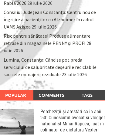
Rabla 2026
29 iulie 2026
Consiliul Județean Constanța: Centru nou de
îngrijire a pacienților cu Alzheimer în cadrul
UAMS Agigea
29 iulie 2026
Risc pentru sănătate! Produse alimentare
retrase din magazinele PENNY și PROFI
28
iulie 2026
Lumina, Constanța: Când se pot preda
serviciului de salubritate deșeurile reciclabile
sau cele menajere reziduale
23 iulie 2026
POPULAR
COMMENTS
TAGS
Percheziții și arestări ca în anii
’50: Cunoscutul avocat și vlogger
naționalist Mihai Rapcea, luat în
colimator de dictatura Vexler!