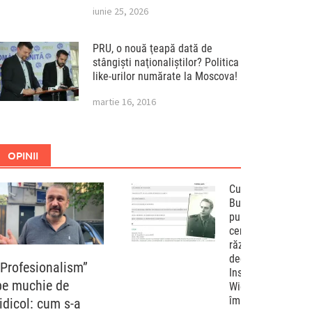
iunie 25, 2026
PRU, o nouă ţeapă dată de
stângişti naţionaliştilor? Politica
like-urilor numărate la Moscova!
martie 16, 2016
OPINII
Curtea de Apel
București a
pus capac
cenzurii
războiului
declarat de
„Profesionalism”
Institutul „Elie
pe muchie de
Wiesel”
împotriva
ridicol: cum s-a