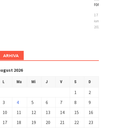
românesc
17
iunie
2026
ARHIVA
august 2026
L
Ma
Mi
J
V
S
D
1
2
3
4
5
6
7
8
9
10
11
12
13
14
15
16
17
18
19
20
21
22
23