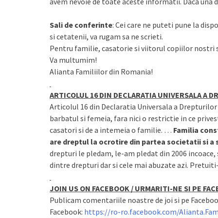
avem nevoie de toate aceste informatii. Daca una din
Sali de conferinte
: Cei care ne puteti pune la disp
si cetatenii, va rugam sa ne scrieti.
Pentru familie, casatorie si viitorul copiilor nostri 
Va multumim!
Alianta Familiilor din Romania!
ARTICOLUL 16 DIN DECLARATIA UNIVERSALA A 
Articolul 16 din Declaratia Universala a Drepturilor
barbatul si femeia, fara nici o restrictie in ce prive
casatori si de a intemeia o familie. …
Familia cons
are dreptul la ocrotire din partea societatii si a 
drepturi le pledam, le-am pledat din 2006 incoace,
dintre drepturi dar si cele mai abuzate azi. Pretuiti-
JOIN US ON FACEBOOK / URMARITI-NE SI PE FA
Publicam comentariile noastre de joi si pe Facebook
Facebook:
https://ro-ro.facebook.com/Alianta.Fami