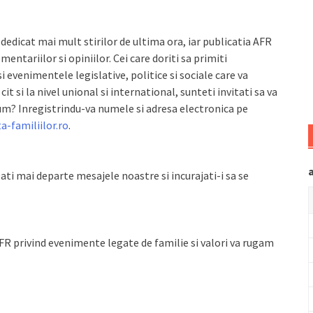
 dedicat mai mult stirilor de ultima ora, iar publicatia AFR
entariilor si opiniilor. Cei care doriti sa primiti
si evenimentele legislative, politice si sociale care va
 cit si la nivel unional si international, sunteti invitati sa va
um? Inregistrindu-va numele si adresa electronica pe
a-familiilor.ro
.
Dati mai departe mesajele noastre si incurajati-i sa se
AFR privind evenimente legate de familie si valori va rugam