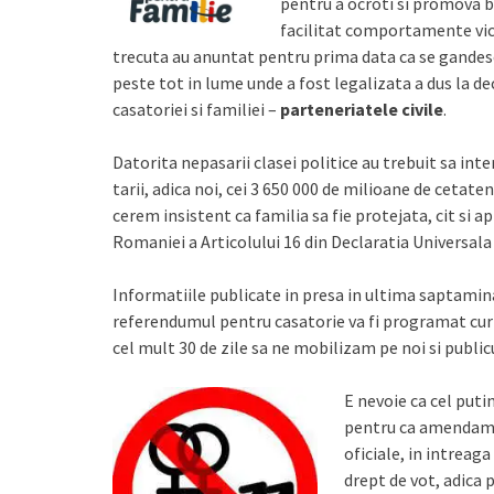
pentru a ocroti si promova b
facilitat comportamente vici
trecuta au anuntat pentru prima data ca se gandesc 
peste tot in lume unde a fost legalizata a dus la dec
casatoriei si familiei –
parteneriatele civile
.
Datorita nepasarii clasei politice au trebuit sa inter
tarii, adica noi, cei 3 650 000 de milioane de cetate
cerem insistent ca familia sa fie protejata, cit si a
Romaniei a Articolului 16 din Declaratia Universala
Informatiile publicate in presa in ultima saptamin
referendumul pentru casatorie va fi programat curi
cel mult 30 de zile sa ne mobilizam pe noi si public
E nevoie ca cel puti
pentru ca amendamen
oficiale, in intrea
drept de vot, adica 