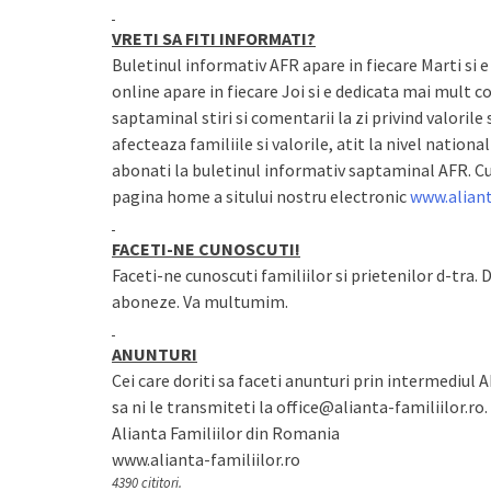
VRETI SA FITI INFORMATI?
Buletinul informativ AFR apare in fiecare Marti si e
online apare in fiecare Joi si e dedicata mai mult com
saptaminal stiri si comentarii la zi privind valorile 
afecteaza familiile si valorile, atit la nivel national
abonati la buletinul informativ saptaminal AFR. C
pagina home a sitului nostru electronic
www.aliant
FACETI-NE CUNOSCUTI!
Faceti-ne cunoscuti familiilor si prietenilor d-tra. 
aboneze. Va multumim.
ANUNTURI
Cei care doriti sa faceti anunturi prin intermediul 
sa ni le transmiteti la office@alianta-familiilor.ro.
Alianta Familiilor din Romania
www.alianta-familiilor.ro
4390 cititori.