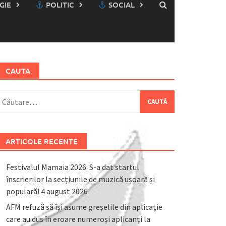
GIE
POLITIC
SOCIAL
CAUTA
aută
upă:
ARTICOLE RECENTE
Festivalul Mamaia 2026: S-a dat startul
înscrierilor la secțiunile de muzică ușoară și
populară!
4 august 2026
AFM refuză să își asume greșelile din aplicație
care au dus în eroare numeroși aplicanți la