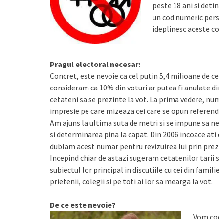
peste 18 ani si deti
un cod numeric pers
ideplinesc aceste co
Pragul electoral necesar:
Concret, este nevoie ca cel putin 5,4 milioane de ce
consideram ca 10% din voturi ar putea fi anulate din
cetateni sa se prezinte la vot. La prima vedere, num
impresie pe care mizeaza cei care se opun referen
Am ajuns la ultima suta de metri si se impune sa 
si determinarea pina la capat. Din 2006 incoace ati 
dublam acest numar pentru revizuirea lui prin prez
Incepind chiar de astazi sugeram cetatenilor tarii s
subiectul lor principal in discutiile cu cei din famili
prietenii, colegii si pe toti ai lor sa mearga la vot.
De ce este nevoie?
Vom coo