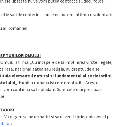
 ele lipseste nu va vom putea contacta si, deci, folosi.
ozitie sali de conferinte unde ne putem intilnii cu voluntarii
si al Romaniei!
DREPTURILOR OMULUI
 Omului afirma: „Cu incepere de la implinirea virstei legale,
ste rasa, nationalitatea sau religia, au dreptul de a se
tituie elementul natural si fundamental al societatii si
statului
„. Familia romana isi cere drepturile. Aceste
 si vom continua sa le pledam. Sunt cele mai pretioase
le!
CEBOOK!
. Va rugam sa ne urmariti si sa deveniti prietenii nostri pe
liilor/