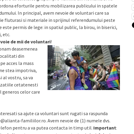
rdona eforturile pentru mobilizarea publicului in spatele
dumului. In principal, avem nevoie de voluntari care sa
ie fluturasi si materiale in sprijinul referendumului peste
 este permis de lege: in spatiul public, la birou, in biserici,
, etc.
voie de mii de voluntari
!
ionam deasemenea
localitati din
pe acces la mass
ne stea impotriva,
 al vostru, sa va
izatiile cetatenesti
l generos celor care
nteresati sa ajute ca voluntari sunt rugati sa raspunda
ce@alianta-familiilor.ro. Avem nevoie de (1) numele dvs.
 telefon pentru a va putea contacta in timp util.
Important
: