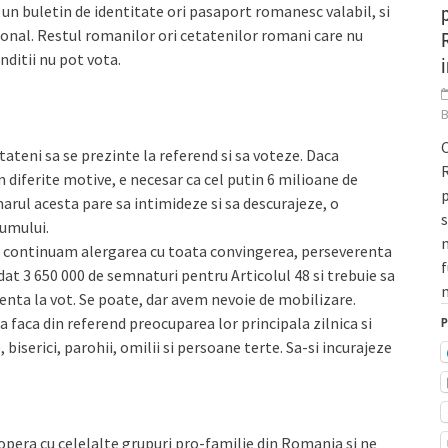
n un buletin de identitate ori pasaport romanesc valabil, si
onal. Restul romanilor ori cetatenilor romani care nu
nditii nu pot vota.
C
tateni sa se prezinte la referend si sa voteze. Daca
R
 diferite motive, e necesar ca cel putin 6 milioane de
p
arul acesta pare sa intimideze si sa descurajeze, o
dumului.
m
ne continuam alergarea cu toata convingerea, perseverenta
f
dat 3 650 000 de semnaturi pentru Articolul 48 si trebuie sa
m
enta la vot. Se poate, dar avem nevoie de mobilizare.
a faca din referend preocuparea lor principala zilnica si
P
e, biserici, parohii, omilii si persoane terte. Sa-si incurajeze
pera cu celelalte grupuri pro-familie din Romania si ne