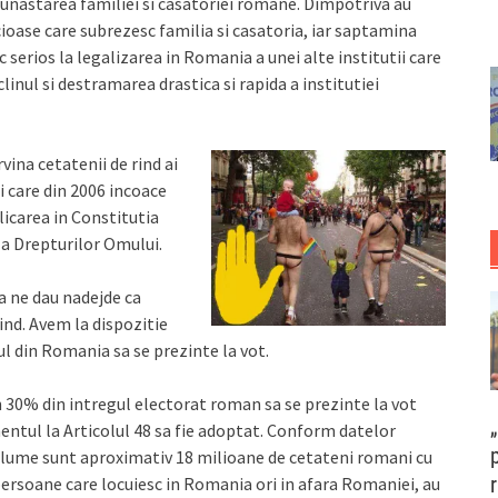
unastarea familiei si casatoriei romane. Dimpotriva au
oase care subrezesc familia si casatoria, iar saptamina
serios la legalizarea in Romania a unei alte institutii care
linul si destramarea drastica si rapida a institutiei
vina cetatenii de rind ai
ni care din 2006 incoace
plicarea in Constitutia
 a Drepturilor Omului.
a ne dau nadejde ca
nd. Avem la dispozitie
ul din Romania sa se prezinte la vot.
n 30% din intregul electorat roman sa se prezinte la vot
tul la Articolul 48 sa fie adoptat. Conform datelor
ga lume sunt aproximativ 18 milioane de cetateni romani cu
persoane care locuiesc in Romania ori in afara Romaniei, au