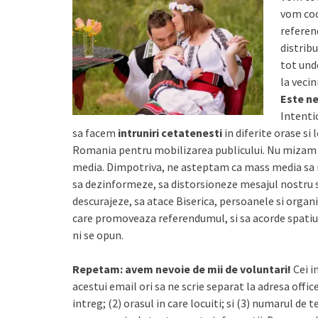
vom coo
referen
distribu
tot unde
la vecini
Este ne
Intent
sa facem
intruniri cetatenesti
in diferite orase si 
Romania pentru mobilizarea publicului. Nu mizam 
media. Dimpotriva, ne asteptam ca mass media sa 
sa dezinformeze, sa distorsioneze mesajul nostru si
descurajeze, sa atace Biserica, persoanele si organ
care promoveaza referendumul, si sa acorde spatiu
ni se opun.
Repetam: avem nevoie de mii de voluntari!
Cei i
acestui email ori sa ne scrie separat la adresa offi
intreg; (2) orasul in care locuiti; si (3) numarul de