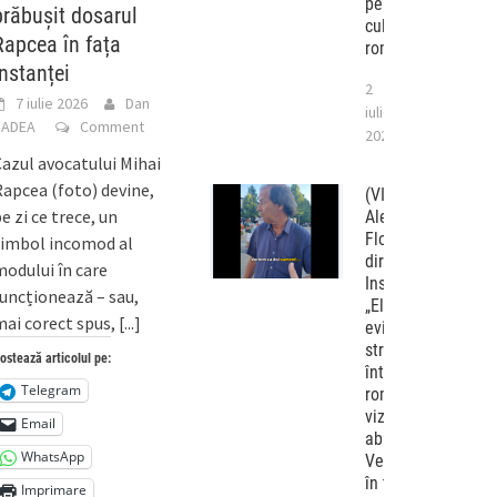
personalităților
prăbușit dosarul
culturii
Rapcea în fața
românești
instanței
2
7 iulie 2026
Dan
iulie
BADEA
Comment
2026
azul avocatului Mihai
apcea (foto) devine,
(VIDEO)
e zi ce trece, un
Alexandru
Florian,
simbol incomod al
directorul
odului în care
Institutului
uncționează – sau,
„Elie Wiesel”,
ai corect spus,
[...]
evită pe
stradă
ostează articolul pe:
întrebările
Telegram
românlor
vizați de
Email
abuziva lege
WhatsApp
Vexler chiar
în timp ce
Imprimare