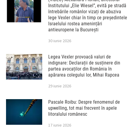
Institutului „Elie Wiesel”, evită pe stradă
întrebările românlor vizați de abuziva
lege Vexler chiar în timp ce președintele
Israelului rostea amenințări
antieuropene la București
30 iunie 2026
Legea Vexler provoacă valuri de
indignare: Declarații de susținere din
partea avocaților din România în
apărarea colegului lor, Mihai Rapcea
29 iunie 2026
Pascale Roibu: Despre fenomenul de
upwelling, tot mai frecvent în apele
litoralului românesc
17 iunie 2026