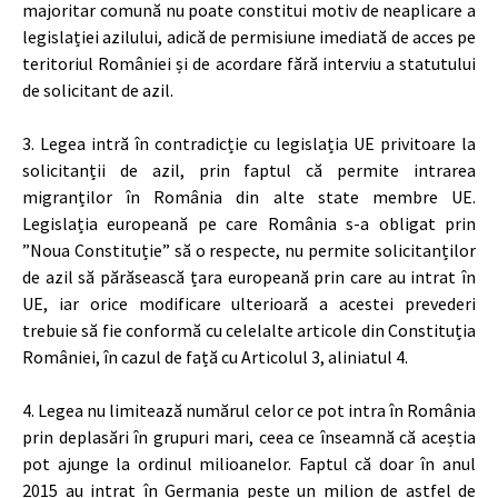
majoritar comună nu poate constitui motiv de neaplicare a
legislației azilului, adică de permisiune imediată de acces pe
teritoriul României și de acordare fără interviu a statutului
de solicitant de azil.
3. Legea intră în contradicție cu legislația UE privitoare la
solicitanții de azil, prin faptul că permite intrarea
migranților în România din alte state membre UE.
Legislația europeană pe care România s-a obligat prin
”Noua Constituție” să o respecte, nu permite solicitanților
de azil să părăsească țara europeană prin care au intrat în
UE, iar orice modificare ulterioară a acestei prevederi
trebuie să fie conformă cu celelalte articole din Constituția
României, în cazul de față cu Articolul 3, aliniatul 4.
4. Legea nu limitează numărul celor ce pot intra în România
prin deplasări în grupuri mari, ceea ce înseamnă că aceștia
pot ajunge la ordinul milioanelor. Faptul că doar în anul
2015 au intrat în Germania peste un milion de astfel de