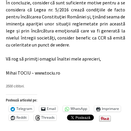
În concluzie, consider că sunt suficiente motive pentru a se
considera că Legea nr. 5/2016 crează condițiile de facto
pentru încălcarea Constituției României și, ținând seama de
iminența apariției unor situații reglemetate prin această
lege și prin încărcătura emoțională care va fi generată la
nivelul întregii societăți, consider benefic ca CCR să emită
cu celeritate un punct de vedere.
Vă rog să primiți omagiul înaltei mele aprecieri,
Mihai TOCIU – www.tociu.ro
3500 cititori.
Postează articolul pe:
Telegram
Email
WhatsApp
Imprimare
Reddit
Threads