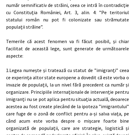
număr semnificativ de străini, ceea ce intră în contradicție
cu Constituția României, Art. 3, alin. 4: ”Pe teritoriul
statului român nu pot fi colonizate sau strămutate
populații străine”.
Temerile că acest fenomen va fi făcut posibil, și chiar
facilitat de această lege, sunt generate de următoarele
aspecte:
1.Legea numește și tratează cu statut de ”imigranți” ceea
ce experința altor state europene a dovedit că este vorba o
invazie de populații, la un nivel fără precedent ca număr și
organizare. Principiile internaționale de intervenție pentru
imigranți nu se pot aplica pentru situația actuală, deoarece
acestea au fost create plecând de la ipoteza ”imigrantului”
care fuge de o zonă de conflict pentru a-și salva viața, pe
când acum este vorba despre o mișcare foarte bine
organizată de populații, care are strategie, logistică și