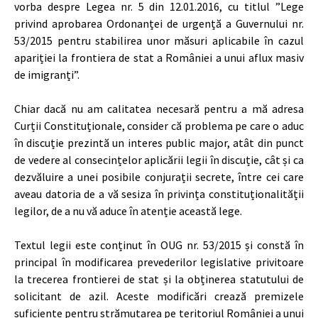
vorba despre Legea nr. 5 din 12.01.2016, cu titlul ”Lege
privind aprobarea Ordonanței de urgență a Guvernului nr.
53/2015 pentru stabilirea unor măsuri aplicabile în cazul
apariției la frontiera de stat a României a unui aflux masiv
de imigranți”.
Chiar dacă nu am calitatea necesară pentru a mă adresa
Curții Constituționale, consider că problema pe care o aduc
în discuție prezintă un interes public major, atât din punct
de vedere al consecințelor aplicării legii în discuție, cât și ca
dezvăluire a unei posibile conjurații secrete, între cei care
aveau datoria de a vă sesiza în privința constituționalității
legilor, de a nu vă aduce în atenție această lege.
Textul legii este conținut în OUG nr. 53/2015 și constă în
principal în modificarea prevederilor legislative privitoare
la trecerea frontierei de stat și la obținerea statutului de
solicitant de azil. Aceste modificări crează premizele
suficiente pentru strămutarea pe teritoriul României a unui