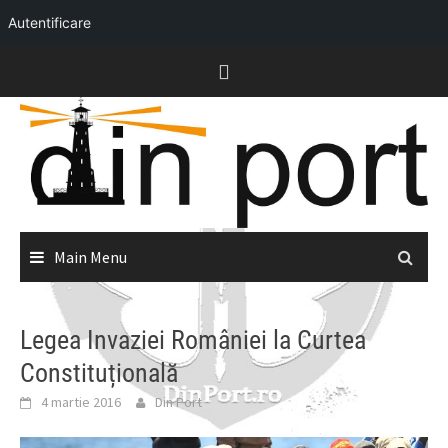
Autentificare
Skip
to
content
Main Menu
Legea Invaziei României la Curtea
Constituțională
4 martie 2016
Din Port