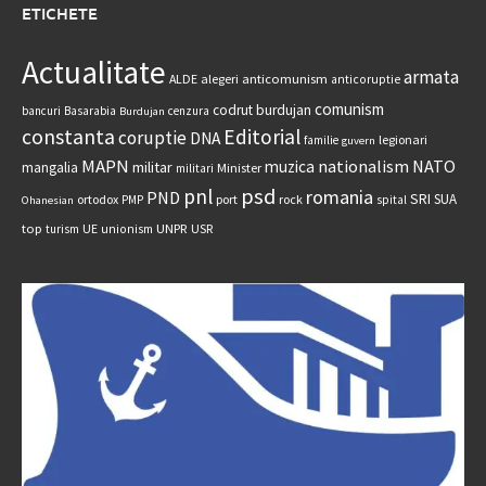
ETICHETE
Actualitate
armata
anticomunism
ALDE
alegeri
anticoruptie
comunism
codrut burdujan
bancuri
Basarabia
cenzura
Burdujan
constanta
Editorial
coruptie
DNA
legionari
familie
guvern
MAPN
nationalism
NATO
muzica
militar
mangalia
Minister
militari
psd
pnl
romania
PND
SRI
SUA
ortodox
port
rock
PMP
spital
Ohanesian
UNPR
top
UE
USR
turism
unionism