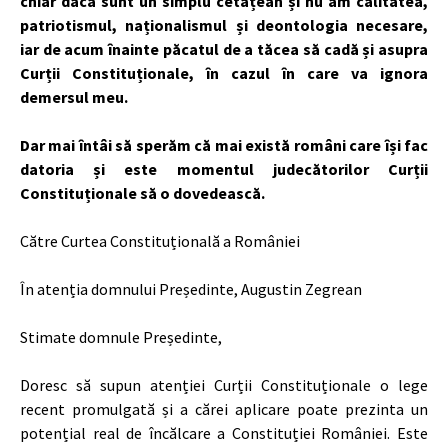
chiar dacă sunt un simplu cetățean și nu am calitatea,
patriotismul, naționalismul și deontologia necesare,
iar de acum înainte păcatul de a tăcea să cadă și asupra
Curții Constituționale, în cazul în care va ignora
demersul meu.
Dar mai întâi să sperăm că mai există români care își fac
datoria și este momentul judecătorilor Curții
Constituționale să o dovedească.
Către Curtea Constituțională a României
În atenția domnului Președinte, Augustin Zegrean
Stimate domnule Președinte,
Doresc să supun atenției Curții Constituționale o lege
recent promulgată și a cărei aplicare poate prezinta un
potențial real de încălcare a Constituției României. Este