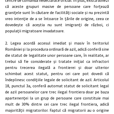
centre de comandă nedeclarate oficial. În plus, există dovezi
că aceste grupuri masive de persoane care forțează
granițele sunt în căutare de facilități sociale și nu prezintă
vreo intenție de a se întoarce în țările de origine, ceea ce
dovedește că aceștia nu sunt imigranți de război, ci
populații migratoare invadatoare.
2. Legea acordă accesul imediat și masiv în teritoriul
României și la procedura ordinară de azil, adică conferă sine
die statut de legalitate unor persoane care, în realitate, ar
trebui să fie considerate și tratate inițial ca infractori
pentru trecerea ilegală a frontierei și doar ulterior
schimbat acest statut, pentru cei care pot dovedi că
îndeplinesc condițiile legale de solicitant de azil. Articolul
18, punctul 3a, conferă automat statut de solicitant legal
de azil persoanelor care trec ilegal frontiera doar pe baza
apartenenței la un grup de persoane care constituie mai
mult de 30% dintre cei care trec ilegal frontiera, adică
majorității migratorilor. Faptul că migratorii au o origine