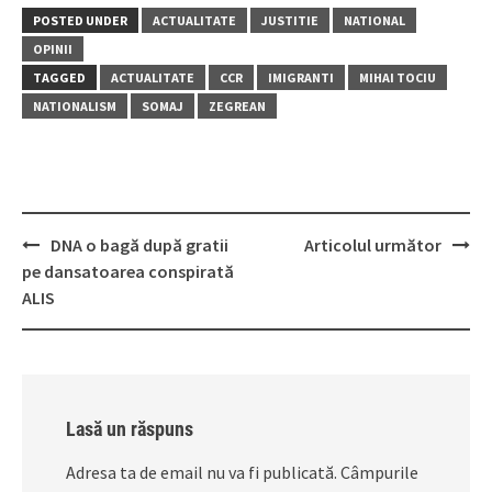
POSTED UNDER
ACTUALITATE
JUSTITIE
NATIONAL
OPINII
TAGGED
ACTUALITATE
CCR
IMIGRANTI
MIHAI TOCIU
NATIONALISM
SOMAJ
ZEGREAN
Post
DNA o bagă după gratii
Articolul următor
navigation
pe dansatoarea conspirată
ALIS
Lasă un răspuns
Adresa ta de email nu va fi publicată.
Câmpurile