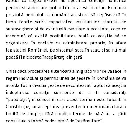
Faptul că Legea 5/2016 nu specifică condiții numerice
pentru străinii care pot intra în acest mod în România
prezintă pericolul ca numărul acestora să depășească în
timp foarte scurt capacitatea instituțiilor statului de
supraveghere și de eventuală evacuare a acestora, ceea ce
înseamnă că există posibilitatea reală ca aceștia să se
organizeze în enclave cu administare proprie, în afara
legislației României, pe sistemul stat în stat, și să nu mai
poată fi niciodată îndepărtați din țară.
Chiar dacă procesarea ulterioară a migratorilor se va face în
regim individual și permisiunea de ședere în România se va
acorda tot individual, este de necontestat faptul că aceștia
îndeplinesc condiții suficiente de a fi considerați
”populație”, în sensul în care acest termen este folosit în
Constituție, iar acceptarea prezenței lor în România fără o
limită de timp și fără condiții ferme de părăsire a țării
constituie o formă nedeclarată de ”strămutare”.