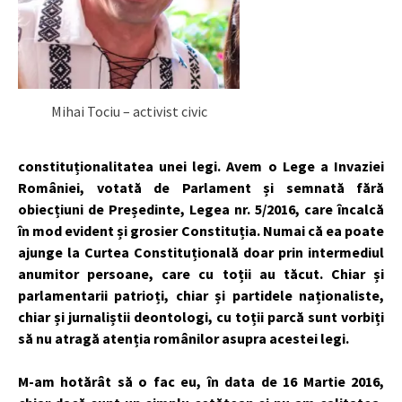
Mihai Tociu – activist civic
constituționalitatea unei legi. Avem o Lege a Invaziei
României, votată de Parlament și semnată fără
obiecțiuni de Președinte, Legea nr. 5/2016, care încalcă
în mod evident și grosier Constituția. Numai că ea poate
ajunge la Curtea Constituțională doar prin intermediul
anumitor persoane, care cu toții au tăcut. Chiar și
parlamentarii patrioți, chiar și partidele naționaliste,
chiar și jurnaliștii deontologi, cu toții parcă sunt vorbiți
să nu atragă atenția românilor asupra acestei legi.
M-am hotărât să o fac eu, în data de 16 Martie 2016,