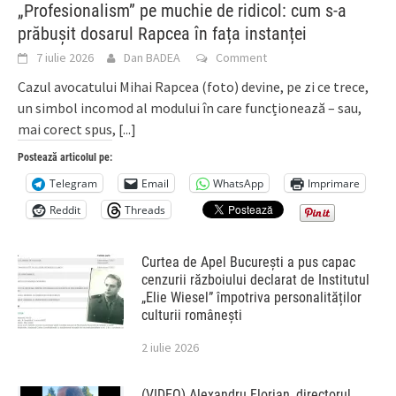
„Profesionalism” pe muchie de ridicol: cum s-a
prăbușit dosarul Rapcea în fața instanței
7 iulie 2026
Dan BADEA
Comment
Cazul avocatului Mihai Rapcea (foto) devine, pe zi ce trece,
un simbol incomod al modului în care funcționează – sau,
mai corect spus,
[...]
Postează articolul pe:
Telegram
Email
WhatsApp
Imprimare
Reddit
Threads
Curtea de Apel București a pus capac
cenzurii războiului declarat de Institutul
„Elie Wiesel” împotriva personalităților
culturii românești
2 iulie 2026
(VIDEO) Alexandru Florian, directorul