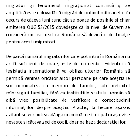
migratori și fenomenul migraționist continuă și se
amplifică este o dovadă că migrări de ordinul milioanelor în
decurs de câteva luni sunt cât se poate de posibile și chiar
emiterea OUG 53/2015 dovedește că la nivel de Guvern se
consideră un risc real ca România să devină o destinație
pentru acești migratori.
De parcă numărul migratorilor care pot intra în România nu
ar fi suficient de mare, este de domeniul evidenței că
legislația internațională va obliga ulterior România să
permită venirea oricăror altor persoane pe care aceștia le
vor nominaliza ca membri de familie, sub pretextul
reîntregirii familiei, fără ca instituțiile statului român să
aibă vreo posibilitate de verificare a corectitudinii
informațiilor despre aceștia. Practic, la fiecare așa-zis
azilant se vor putea adăuga un număr de trei-patru așa-zise
neveste și câteva zeci de copii, doar pe baza declarației lor.