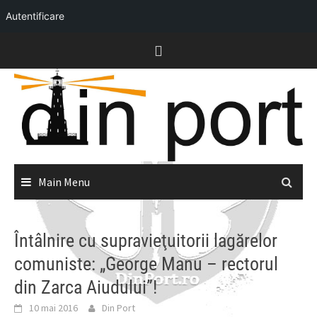
Autentificare
Skip
to
content
Main Menu
Întâlnire cu supravieţuitorii lagărelor
comuniste: „George Manu – rectorul
din Zarca Aiudului”!
10 mai 2016
Din Port