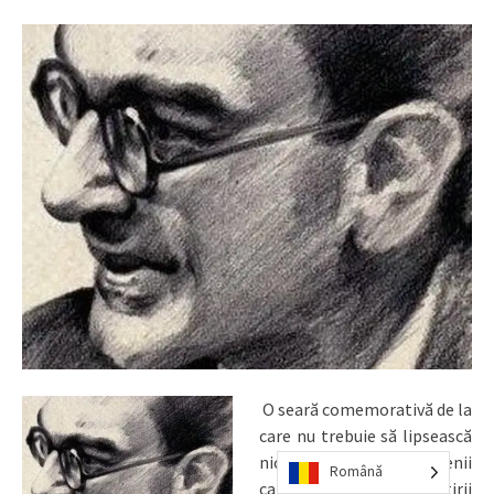
O seară comemorativă de la
care nu trebuie să lipsească
niciunul dintre constănţenii
Română
care îşi respectă martirii