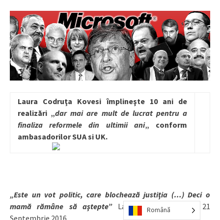
Laura Codruţa Kovesi împlineşte 10 ani de
realizări „
dar mai are mult de lucrat pentru a
finaliza reformele din ultimii ani
„ conform
ambasadorilor SUA si UK.
„Este un vot politic, care blochează justiţia (…) Deci o
mamă rămâne să aştepte”
Laura Codruta Kovesi 21
Română
Septembrie 2016.