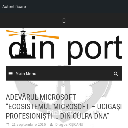
Autentificare
Skip
to
content
Main Menu
ADEVĂRUL MICROSOFT
“ECOSISTEMUL MICROSOFT – UCIGAŞI
PROFESIONIŞTI … DIN CULPA DNA”
21 septembrie 2016
Dragos RIȘCANU