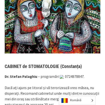
CABINET de
STOMATOLOGIE (Constanța)
Dr. Stefan Palaghiu
– programări
0724878847.
Dacă ați ajuns pe litoral și vă terorizează vreo măsea, nu
disperați. Recomand cabinetul unde mulți dintre cunoscuții
mei din oraș sau străinătate merg cu toată încrederea și
Română
entuziasmul de aproape 20 ani.