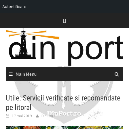
Autentificare
Skip
to
content
Main Menu
Utile: Servicii verificate si recomandate
pe litoral
17 mai 2019
Din Port