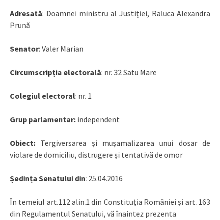
Adresat
ă
: Doamnei ministru al Justiției, Raluca Alexandra
Prună
Senator
: Valer Marian
Circumscrip
ția electorală
: nr. 32 Satu Mare
Colegiul electoral
: nr. 1
Grup parlamentar:
independent
Obiect:
Tergiversarea și mușamalizarea unui dosar de
violare de domiciliu, distrugere și tentativă de omor
Ședin
ț
a Senatului din
: 25.04.2016
În temeiul art.112 alin.1 din Constituţia României şi art. 163
din Regulamentul Senatului, vă înaintez prezenta