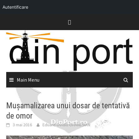
Autentificare
Skip
to
content
Main Menu
Mușamalizarea unui dosar de tentativă
de omor
3 mai 2016
Eduard Ovidiu OHANESIAN