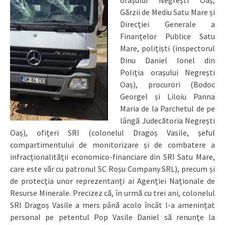
Gărzii de Mediu Satu Mare și
Direcției Generale a
Finanțelor Publice Satu
Mare, polițiști (inspectorul
Dinu Daniel Ionel din
Poliția orașului Negrești
Oaș), procurori (Bodoc
Georgel și Liloiu Panna
Maria de la Parchetul de pe
lângă Judecătoria Negrești
Oaș), ofițeri SRI (colonelul Dragoș Vasile, șeful
compartimentului de monitorizare și de combatere a
infracționalității economico-financiare din SRI Satu Mare,
care este văr cu patronul SC Roșu Company SRL), precum și
de protecția unor reprezentanți ai Agenției Naționale de
Resurse Minerale. Precizez că, în urmă cu trei ani, colonelul
SRI Dragoș Vasile a mers până acolo încât l-a amenințat
personal pe petentul Pop Vasile Daniel să renunțe la