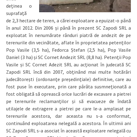
deținea o
suprafață
de 2,3 hectare de teren, a cărei exploatare a epuizat-o până
în anul 2012. Din 2006 și până în prezent SC Zapodi SRL a
exploatat în nenumărate rânduri piatră de andezit de pe
terenurile din vecinătate, aflate în proprietatea petenților
Pop Vasile (3,5 ha), Fedorca Ștefan (2,5 ha), Pop Vasile
Daniel (3 ha) și SC Cornet Andezit SRL (8,8 ha). Petenții Pop
Vasile și SC Cornet Adezit SRL au acționat în judecată SC
Zapodi SRL încă din 2007, obținând mai multe hotărâri
judecătorești (ordonanțe președințiale) definitive, care au
fost puse în executare, prin care pârâta susmneționată a
fost obligată să oprească orice lucrări de excavare a pietrei
pe terenurile reclamanților și să evacueze de îndată
utilajele de extragere a pietrei pe care le-a amplasat pe
terenurile acestora, dar aceasta nu s-a conformat,
continuând exploatarea nelegală a acestora. În ultimii ani
SC Zapodi SRL s-a asociat în această exploatare nelegală cu