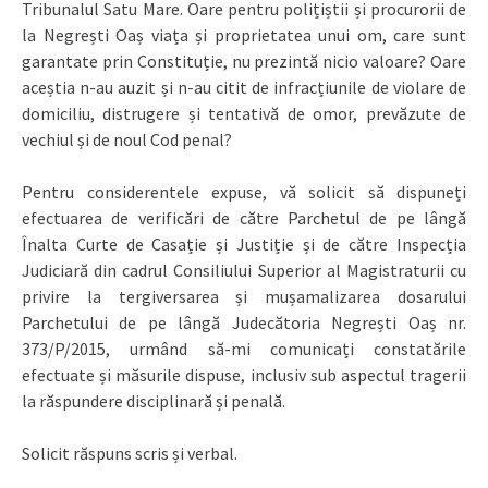
Tribunalul Satu Mare. Oare pentru polițiștii și procurorii de
la Negrești Oaș viața și proprietatea unui om, care sunt
garantate prin Constituție, nu prezintă nicio valoare? Oare
aceștia n-au auzit și n-au citit de infracțiunile de violare de
domiciliu, distrugere și tentativă de omor, prevăzute de
vechiul și de noul Cod penal?
Pentru considerentele expuse, vă solicit să dispuneți
efectuarea de verificări de către Parchetul de pe lângă
Înalta Curte de Casație și Justiție și de către Inspecția
Judiciară din cadrul Consiliului Superior al Magistraturii cu
privire la tergiversarea și mușamalizarea dosarului
Parchetului de pe lângă Judecătoria Negrești Oaș nr.
373/P/2015, urmând să-mi comunicați constatările
efectuate și măsurile dispuse, inclusiv sub aspectul tragerii
la răspundere disciplinară și penală.
Solicit răspuns scris și verbal.