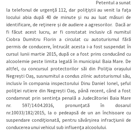
Petentul a sunat
la telefonul de urgență 112, dar polițiștii au venit la fața
locului abia după 40 de minute și nu au luat măsuri de
identificare, de reținere și de audiere a agresorilor. Dacă ar
fi făcut acest lucru, ar fi constatat inclusiv că numitul
Ciobra Dumitru Florin a circulat cu autoturismul fără
permis de conducere, întrucât acesta i-a fost suspendat în
cursul lunii martie 2015, după ce a fost prins conducând cu
alcoolemie peste limita legală în municipiul Baia Mare. De
altfel, cu concursul protectorilor săi din Poliția orașului
Negrești Oaș, susnumitul a condus zilnic autoturismul său,
inclusiv în compania inspectorului Dinu Daniel Ionel, șeful
poliției rutiere din Negrești Oaș, până recent, când a fost
condamnat prin sentința penală a Judecătoriei Baia Mare
nr. 597/14.04.2016, pronunțată în dosarul
nr.10033/182/2015, la o pedeapsă de un an închisoare cu
suspendare condiționată, pentru săvârșirea infracțiunii de
conducerea unui vehicul sub influența alcoolului.