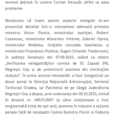
terenul deținut în cariera Cornet întrucât altfel va avea
probleme.
Menționez că toate aceste aspecte nelegale le-am
prezentat detaliat într-o interpelare adresată primului
ministru Victor Ponta, ministrului Justiției, Robert
Cazanciuc, ministrului Afacerilor Interne, Gabriel Oprea,
ministrului Mediului, Grațiela Leocadia Gavrilescu și
ministrului Finanțelor Publice, Eugen Orlando Teodorovici,
în ședința Senatului din 07.09.2015, având ca obiect
„Verificarea nelegalităților comise de SC Zapodi SRL
Negrești Oaș și de protectorii acesteia din instituțiile
statului”. În urma acestei interpelări a fost înregistrat un
dosar penal la Direcția Națională Anticorupție, Serviciul
Teritorial Oradea, iar Parchetul de pe lângă Judecătoria
Negrești Oaș a dispus, prin ordonanța din 30.10.2015, emisă
în dosarul nr. 349/P/2007 (a cărui soluționare a fost
tergiversată timp de opt ani), punerea în mișcare a acțiunii
penale față de inculpații Ciobra Dumitru Florin și Fedorca