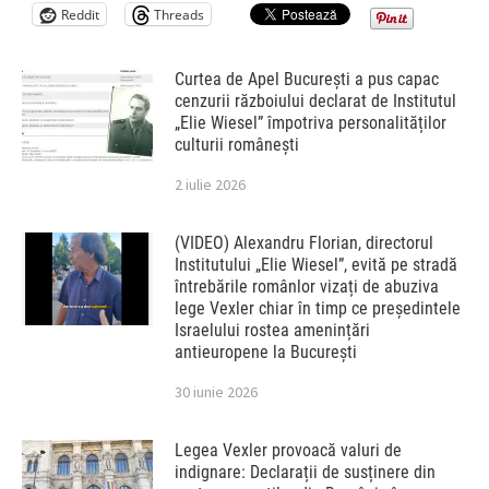
Reddit
Threads
Curtea de Apel București a pus capac
cenzurii războiului declarat de Institutul
„Elie Wiesel” împotriva personalităților
culturii românești
2 iulie 2026
(VIDEO) Alexandru Florian, directorul
Institutului „Elie Wiesel”, evită pe stradă
întrebările românlor vizați de abuziva
lege Vexler chiar în timp ce președintele
Israelului rostea amenințări
antieuropene la București
30 iunie 2026
Legea Vexler provoacă valuri de
indignare: Declarații de susținere din