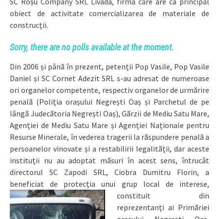
SC Roșu Company SRL Livada, firmă care are ca principal
obiect de activitate comercializarea de materiale de
construcții.
Sorry, there are no polls available at the moment.
Din 2006 și până în prezent, petenții Pop Vasile, Pop Vasile
Daniel și SC Cornet Adezit SRL s-au adresat de numeroase
ori organelor competente, respectiv organelor de urmărire
penală (Poliția orașului Negrești Oaș și Parchetul de pe
lângă Judecătoria Negrești Oaș), Gărzii de Mediu Satu Mare,
Agenției de Mediu Satu Mare și Agenției Naționale pentru
Resurse Minerale, în vederea tragerii la răspundere penală a
persoanelor vinovate și a restabilirii legalității, dar aceste
instituții nu au adoptat măsuri în acest sens, întrucât
directorul SC Zapodi SRL, Ciobra Dumitru Florin, a
beneficiat de protecția unui grup local de interese,
constituit din
reprezentanți ai Primăriei
orașului Negrești Oaș,