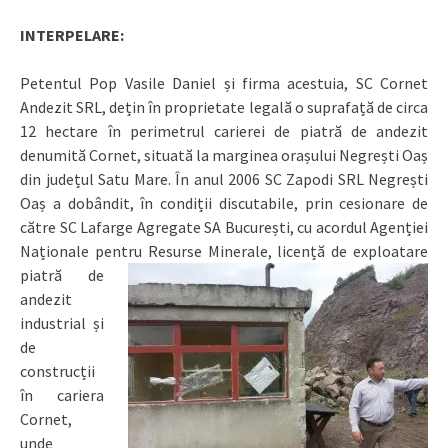
INTERPELARE:
Petentul Pop Vasile Daniel și firma acestuia, SC Cornet
Andezit SRL, dețin în proprietate legală o suprafață de circa
12 hectare în perimetrul carierei de piatră de andezit
denumită Cornet, situată la marginea orașului Negrești Oaș
din județul Satu Mare. În anul 2006 SC Zapodi SRL Negrești
Oaș a dobândit, în condiții discutabile, prin cesionare de
către SC Lafarge Agregate SA București, cu acordul Agenției
Naționale pentru Resurse Minerale, licență de exploatare
piatră de
andezit
industrial și
de
construcții
în cariera
Cornet,
unde