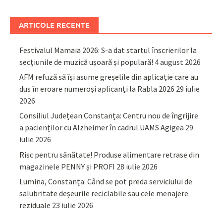
ARTICOLE RECENTE
Festivalul Mamaia 2026: S-a dat startul înscrierilor la
secțiunile de muzică ușoară și populară!
4 august 2026
AFM refuză să își asume greșelile din aplicație care au
dus în eroare numeroși aplicanți la Rabla 2026
29 iulie
2026
Consiliul Județean Constanța: Centru nou de îngrijire
a pacienților cu Alzheimer în cadrul UAMS Agigea
29
iulie 2026
Risc pentru sănătate! Produse alimentare retrase din
magazinele PENNY și PROFI
28 iulie 2026
Lumina, Constanța: Când se pot preda serviciului de
salubritate deșeurile reciclabile sau cele menajere
reziduale
23 iulie 2026