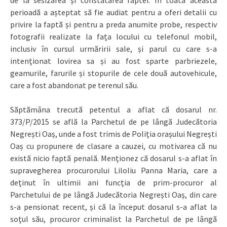
perioadă a așteptat să fie audiat pentru a oferi detalii cu
privire la faptă și pentru a preda anumite probe, respectiv
fotografii realizate la fața locului cu telefonul mobil,
inclusiv în cursul urmăririi sale, și parul cu care s-a
intenționat lovirea sa și au fost sparte parbriezele,
geamurile, farurile și stopurile de cele două autovehicule,
care a fost abandonat pe terenul său.
Săptămâna trecută petentul a aflat că dosarul nr.
373/P/2015 se află la Parchetul de pe lângă Judecătoria
Negrești Oaș, unde a fost trimis de Poliția orașului Negrești
Oaș cu propunere de clasare a cauzei, cu motivarea că nu
există nicio faptă penală. Menționez că dosarul s-a aflat în
supravegherea procurorului Liloliu Panna Maria, care a
deținut în ultimii ani funcția de prim-procuror al
Parchetului de pe lângă Judecătoria Negrești Oaș, din care
s-a pensionat recent, și că la început dosarul s-a aflat la
soțul său, procuror criminalist la Parchetul de pe lângă