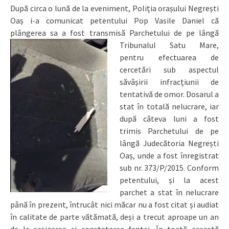
După circa o lună de la eveniment, Poliția orașului Negrești
Oaș i-a comunicat petentului Pop Vasile Daniel că
plângerea sa a fost transmisă Parchetului de pe lângă
Tribunalul Satu Mare,
pentru efectuarea de
cercetări sub aspectul
săvâșirii infracțiunii de
tentativă de omor. Dosarul a
stat în totală nelucrare, iar
după câteva luni a fost
trimis Parchetului de pe
lângă Judecătoria Negrești
Oaș, unde a fost înregistrat
sub nr. 373/P/2015. Conform
petentului, și la acest
parchet a stat în nelucrare
până în prezent, întrucât nici măcar nu a fost citat și audiat
în calitate de parte vătămată, deși a trecut aproape un an
de la sesizarea și constatarea faptei. În toată această