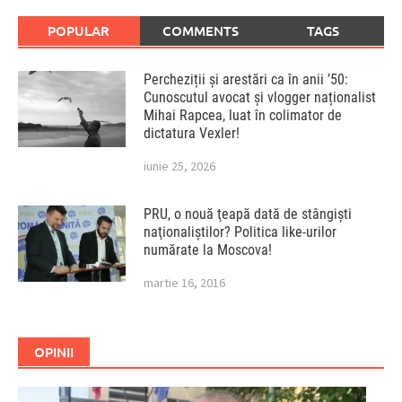
POPULAR
COMMENTS
TAGS
Percheziții și arestări ca în anii ’50:
Cunoscutul avocat și vlogger naționalist
Mihai Rapcea, luat în colimator de
dictatura Vexler!
iunie 25, 2026
PRU, o nouă ţeapă dată de stângişti
naţionaliştilor? Politica like-urilor
numărate la Moscova!
martie 16, 2016
OPINII