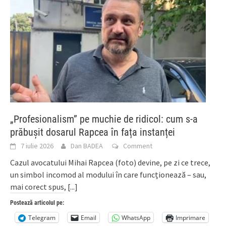
„Profesionalism” pe muchie de ridicol: cum s-a
prăbușit dosarul Rapcea în fața instanței
7 iulie 2026
Dan BADEA
Comment
Cazul avocatului Mihai Rapcea (foto) devine, pe zi ce trece,
un simbol incomod al modului în care funcționează – sau,
mai corect spus,
[...]
Postează articolul pe:
Telegram
Email
WhatsApp
Imprimare