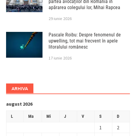
partea avocaților din România în
apărarea colegului lor, Mihai Rapcea
29 iunie 2026
Pascale Roibu: Despre fenomenul de
upwelling, tot mai frecvent în apele
litoralului românesc
17 iunie 2026
ARHIVA
august 2026
L
Ma
Mi
J
V
S
D
1
2