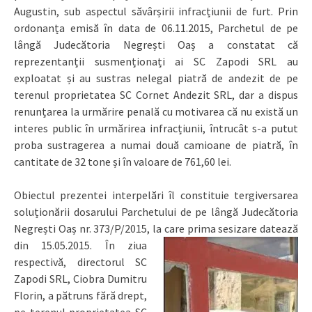
Augustin, sub aspectul săvârșirii infracțiunii de furt. Prin
ordonanța emisă în data de 06.11.2015, Parchetul de pe
lângă Judecătoria Negrești Oaș a constatat că
reprezentanții susmenționați ai SC Zapodi SRL au
exploatat și au sustras nelegal piatră de andezit de pe
terenul proprietatea SC Cornet Andezit SRL, dar a dispus
renunțarea la urmărire penală cu motivarea că nu există un
interes public în urmărirea infracțiunii, întrucât s-a putut
proba sustragerea a numai două camioane de piatră, în
cantitate de 32 tone și în valoare de 761,60 lei.
Obiectul prezentei interpelări îl constituie tergiversarea
soluționării dosarului Parchetului de pe lângă Judecătoria
Negrești Oaș nr. 373/P/2015, la care prima
sesizare datează
din 15.05.2015. În ziua
respectivă, directorul SC
Zapodi SRL, Ciobra Dumitru
Florin, a pătruns fără drept,
pe terenul proprietatea SC