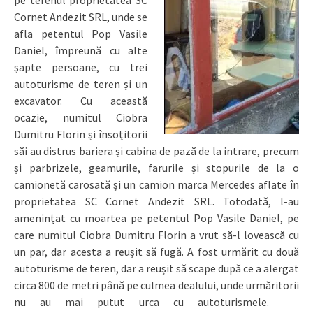
Cornet Andezit SRL, unde se
afla petentul Pop Vasile
Daniel, împreună cu alte
șapte persoane, cu trei
autoturisme de teren și un
excavator. Cu această
ocazie, numitul Ciobra
Dumitru Florin și însoțitorii
săi au distrus bariera și cabina de pază de la intrare, precum
și parbrizele, geamurile, farurile și stopurile de la o
camionetă carosată și un camion marca Mercedes aflate în
proprietatea SC Cornet Andezit SRL. Totodată, l-au
amenințat cu moartea pe petentul Pop Vasile Daniel, pe
care numitul Ciobra Dumitru Florin a vrut să-l lovească cu
un par, dar acesta a reușit să fugă. A fost urmărit cu două
autoturisme de teren, dar a reușit să scape după ce a alergat
circa 800 de metri până pe culmea dealului, unde urmăritorii
nu au mai putut urca cu autoturismele.