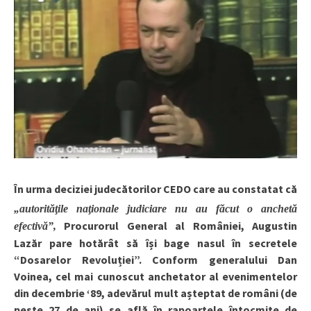
În urma deciziei judecătorilor CEDO care au constatat că
„autorităţile naţionale judiciare nu au făcut o anchetă
Procurorul General al României, Augustin
efectivă
”
,
Lazăr pare hotărât să își bage nasul în secretele
“D
osarelor Revoluției”. Conform generalului Dan
Voinea, cel mai cunoscut anchetator al evenimentelor
din decembrie
‘
89, adevărul mult așteptat de români (de
peste 27 de ani) se află în rapoartele întocmite de