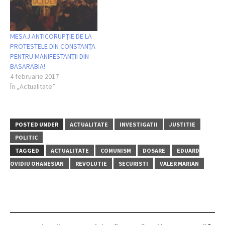
MESAJ ANTICORUPŢIE DE LA
PROTESTELE DIN CONSTANŢA
PENTRU MANIFESTANŢII DIN
BASARABIA!
4 februarie 2017
În „Actualitate”
POSTED UNDER
ACTUALITATE
INVESTIGATII
JUSTITIE
POLITIC
TAGGED
ACTUALITATE
COMUNISM
DOSARE
EDUARD
OVIDIU OHANESIAN
REVOLUTIE
SECURISTI
VALER MARIAN