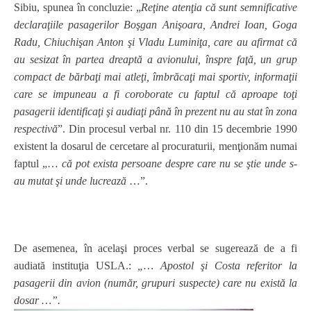
Sibiu, spunea în concluzie: „
Reţine atenţia că sunt semnificative
declaraţiile pasagerilor Boşgan Anişoara, Andrei Ioan, Goga
Radu, Chiuchişan Anton şi Vladu Luminiţa, care au afirmat că
au sesizat în partea dreaptă a avionului, înspre faţă, un grup
compact de bărbaţi mai atleţi, îmbrăcaţi mai sportiv, informaţii
care se impuneau a fi coroborate cu faptul că aproape toţi
pasagerii identificaţi şi audiaţi până în prezent nu au stat în zona
respectivă
”. Din procesul verbal nr. 110 din 15 decembrie 1990
existent la dosarul de cercetare al procuraturii, menţionăm numai
faptul „…
că pot exista persoane despre care nu se ştie unde s-
au mutat şi unde lucrează
…”.
De asemenea, în acelaşi proces verbal se sugerează de a fi
audiată instituţia USLA.:
„… Apostol şi Costa referitor la
pasagerii din avion (număr, grupuri suspecte) care nu există la
dosar …”.