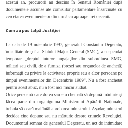
acestui an, procurorii au descins în Senatul României după
documentele ascunse ale comisiilor parlamentare însărcinate cu
cercetarea evenimentelor din urmă cu aproape trei decenii.
Cum au pus talpă Justiției
La data de 19 noiembrie 1997, generalul Constantin Degeratu,
în calitate de şef al Statului Major General (SMG), a suspendat
temporar „dreptul tuturor angajaţilor din subordinea SMG,
militari sau civili, de a furniza (presei sau organelor de anchetă)
informaţii cu privire la activitatea proprie sau a altor persoane pe
timpul evenimentelor din Decembrie 1989”. Nu a fost anchetat
pentru acest abuz, nu a fost nici măcar audiat.
Orice persoană care dorea sau era chemată să depună mărturie şi
făcea parte din organigrama Ministerului Apărării Naţionale,
trebuia să ceară mai întâi aprobarea ministrului. Aşadar, ministrul
decidea cine depune sau nu mărturie despre crimele Revoluţiei.
Documentul semnat de generalul Degeratu, un act de intimidare