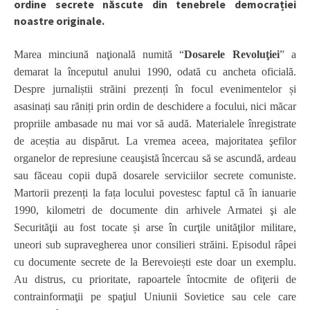
ordine secrete născute din tenebrele democrației
noastre originale.
Marea minciună naţională numită
“
Dosarele Revoluţiei
” a
demarat la începutul anului 1990, odată cu ancheta oficială.
Despre jurnaliștii străini prezenți în focul evenimentelor și
asasinați sau răniți prin ordin de deschidere a focului, nici măcar
propriile ambasade nu mai vor să audă. Materialele înregistrate
de aceștia au dispărut. La vremea aceea, majoritatea şefilor
organelor de represiune ceauşistă încercau să se ascundă, ardeau
sau făceau copii după dosarele serviciilor secrete comuniste.
Martorii prezenți la fața locului povestesc faptul că în ianuarie
1990, kilometri de documente din arhivele Armatei şi ale
Securităţii au fost tocate și arse în curţile unităţilor militare,
uneori sub supravegherea unor consilieri străini. Episodul râpei
cu documente secrete de la Berevoiești este doar un exemplu.
Au distrus, cu prioritate, rapoartele întocmite de ofiţerii de
contrainformaţii pe spaţiul Uniunii Sovietice sau cele care