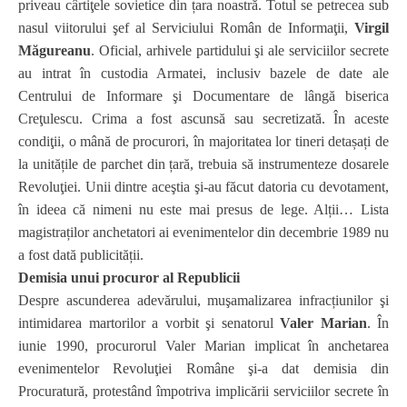
priveau cârtiţele sovietice din țara noastră. Totul se petrecea sub
nasul viitorului şef al Serviciului Român de Informaţii,
Virgil
Măgureanu
. Oficial, arhivele partidului şi ale serviciilor secrete
au intrat în custodia Armatei, inclusiv bazele de date ale
Centrului de Informare şi Documentare de lângă biserica
Creţulescu. Crima a fost ascunsă sau secretizată. În aceste
condiţii, o mână de procurori, în majoritatea lor tineri detașați de
la unitățile de parchet din țară, trebuia să instrumenteze dosarele
Revoluţiei. Unii dintre aceştia şi-au făcut datoria cu devotament,
în ideea că nimeni nu este mai presus de lege. Alții… Lista
magistraților anchetatori ai evenimentelor din decembrie 1989 nu
a fost dată publicității.
Demisia unui procuror al Republicii
Despre ascunderea adevărului, muşamalizarea infracțiunilor şi
intimidarea martorilor a vorbit şi senatorul
Valer Marian
. În
iunie 1990, procurorul Valer Marian implicat în anchetarea
evenimentelor Revoluţiei Române şi-a dat demisia din
Procuratură, protestând împotriva implicării serviciilor secrete în