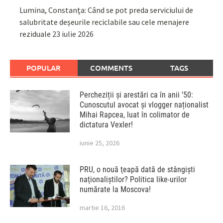
Lumina, Constanța: Când se pot preda serviciului de
salubritate deșeurile reciclabile sau cele menajere
reziduale
23 iulie 2026
POPULAR
COMMENTS
TAGS
Percheziții și arestări ca în anii ’50:
Cunoscutul avocat și vlogger naționalist
Mihai Rapcea, luat în colimator de
dictatura Vexler!
iunie 25, 2026
PRU, o nouă ţeapă dată de stângişti
naţionaliştilor? Politica like-urilor
numărate la Moscova!
martie 16, 2016