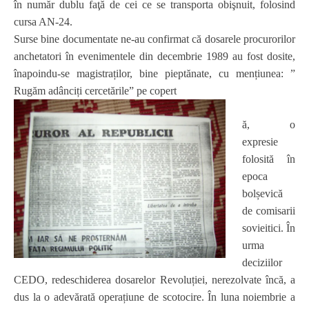
în număr dublu faţă de cei ce se transporta obişnuit, folosind
cursa AN-24.
Surse bine documentate ne-au confirmat că dosarele procurorilor
anchetatori în evenimentele din decembrie 1989 au fost dosite,
înapoindu-se magistraților, bine pieptănate, cu mențiunea: ”
Rugăm adânciți cercetările” pe copert
ă, o
expresie
folosită în
epoca
bolșevică
de comisarii
sovieitici. În
urma
deciziilor
CEDO, redeschiderea dosarelor Revoluției, nerezolvate încă, a
dus la o adevărată operațiune de scotocire. În luna noiembrie a