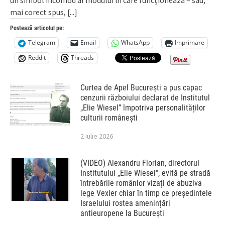
mai corect spus,
[...]
Postează articolul pe:
Telegram
Email
WhatsApp
Imprimare
Reddit
Threads
Curtea de Apel București a pus capac
cenzurii războiului declarat de Institutul
„Elie Wiesel” împotriva personalităților
culturii românești
2 iulie 2026
(VIDEO) Alexandru Florian, directorul
Institutului „Elie Wiesel”, evită pe stradă
întrebările românlor vizați de abuziva
lege Vexler chiar în timp ce președintele
Israelului rostea amenințări
antieuropene la București