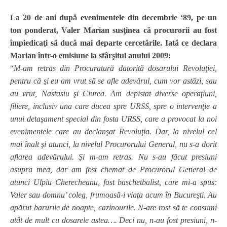
La 20 de ani după evenimentele din decembrie ‘89, pe un
ton ponderat, Valer Marian susţinea că procurorii au fost
împiedicaţi să ducă mai departe cercetările. Iată ce declara
Marian într-o emisiune la sfârşitul anului 2009:
“
M-am retras din Procuratură datorită dosarului Revoluţiei,
pentru că şi eu am vrut să se afle adevărul, cum vor astăzi, sau
au vrut, Nastasiu şi Ciurea. Am depistat diverse operaţiuni,
filiere, inclusiv una care ducea spre URSS, spre o intervenţie a
unui detaşament special din fosta URSS, care a provocat la noi
evenimentele care au declanşat Revoluţia. Dar, la nivelul cel
mai înalt şi atunci, la nivelul Procurorului General, nu s-a dorit
aflarea adevărului. Şi m-am retras. Nu s-au făcut presiuni
asupra mea, dar am fost chemat de Procurorul General de
atunci Ulpiu Cherecheanu, fost baschetbalist, care mi-a spus:
Valer sau domnu’ coleg, frumoasă-i viaţa acum în Bucureşti. Au
apărut barurile de noapte, cazinourile. N-are rost să te consumi
atât de mult cu dosarele astea….
Deci nu, n-au fost presiuni, n-