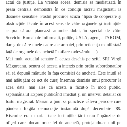
actul de justiţie. La vremea aceea, demisia sa mediatizată în
presa centrală demonstra în ce condiţii lucrau magistrații la
dosarele sensibile. Fostul procuror acuza “lipsa de cooperare şi
obstrucţiile făcute în acest sens de către organele şi instituţiile
asupra cărora planează anumite dubii, în special de către
Serviciul Român de Informații, poliţie, USLA, agenţia TAROM,
dar şi de către unele cadre ale armatei, prin reticenţa manifestată
faţă de organele de anchetă în aflarea adevărului…).
Mai mult, actualul senator îl acuza deschis pe şeful SRI Virgil
Măgureanu, pentru că acesta a interzis prin ordin subordonaţilor
săi să depună mărturie în faţa comisiei de anchetă. Este inutil să
mai adăugăm ce act de curaj însemna demisia unui procuror la
acea dată, mai ales că acesta a făcut-o în mod public,
săptămânalul Expres publicând imediat şi un interviu detaliat cu
fostul magistrat. Marian a ţinut să puncteze câteva pericole care
pândeau fragila democraţie instaurată după decembrie ’89.
Riscurile erau mari. Toate instituţiile ţării erau împânzite de
ofiţeri care blocau orice fel de anchetă, protejându-se unii pe