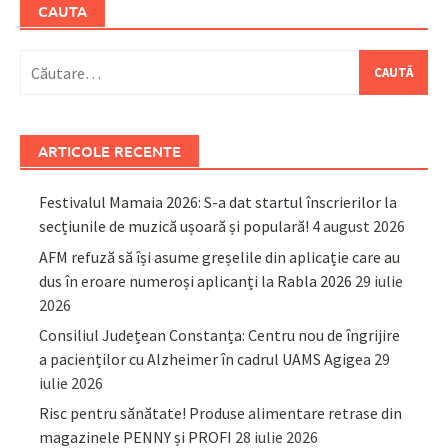
CAUTA
Caută
după:
ARTICOLE RECENTE
Festivalul Mamaia 2026: S-a dat startul înscrierilor la
secțiunile de muzică ușoară și populară!
4 august 2026
AFM refuză să își asume greșelile din aplicație care au
dus în eroare numeroși aplicanți la Rabla 2026
29 iulie
2026
Consiliul Județean Constanța: Centru nou de îngrijire
a pacienților cu Alzheimer în cadrul UAMS Agigea
29
iulie 2026
Risc pentru sănătate! Produse alimentare retrase din
magazinele PENNY și PROFI
28 iulie 2026