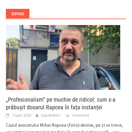
OPINII
„Profesionalism” pe muchie de ridicol: cum s-a
prăbușit dosarul Rapcea în fața instanței
7 iulie 2026
Dan BADEA
Comment
Cazul avocatului Mihai Rapcea (foto) devine, pe zi ce trece,
un simbol incomod al modului în care funcționează – sau,