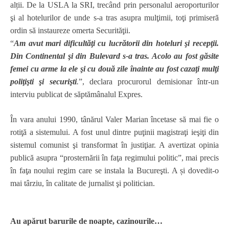
alții. De la USLA la SRI, trecând prin personalul aeroporturilor
şi al hotelurilor de unde s-a tras asupra mulţimii, toţi primiseră
ordin să instaureze omerta Securităţii.
“
Am avut mari dificultăţi cu lucrătorii din hoteluri şi recepţii.
Din Continental şi din Bulevard s-a tras. Acolo au fost găsite
femei cu arme la ele şi cu două zile înainte au fost cazaţi mulţi
poliţişti şi securişti
.
”, declara procurorul demisionar într-un
interviu publicat de săptămânalul Expres.
În vara anului 1990, tânărul Valer Marian încetase să mai fie o
rotiţă a sistemului. A fost unul dintre puţinii magistraţi ieşiţi din
sistemul comunist şi transformat în justiţiar. A avertizat opinia
publică asupra “prosternării în faţa regimului politic”, mai precis
în faţa noului regim care se instala la Bucureşti. A și dovedit-o
mai târziu, în calitate de jurnalist şi politician.
Au apărut barurile de noapte, cazinourile…