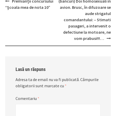
Post
Premianții concursului
(bancuri) Doi homosexuali în
navigation
“Școala mea de nota 10”
avion. Brusc, în difuzoare se
aude strigatul
comandantului: – Stimati
pasageri, a intervenit o
defectiune la motoare, ne
vom prabusi!!!…
Lasă un răspuns
Adresa ta de email nu va fi publicată.
Câmpurile
obligatorii sunt marcate cu
*
Comentariu
*