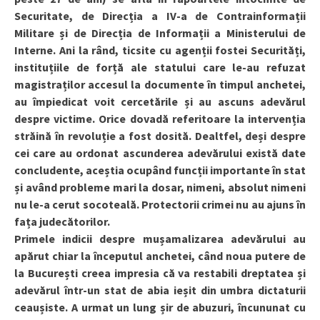
Securitate, de Direcția a IV-a de Contrainformații
Militare și de Direcția de Informații a Ministerului de
Interne. Ani la rând, ticsite cu agenții fostei Securități,
instituțiile de forță ale statului care le-au refuzat
magistraților accesul la documente în timpul anchetei,
au împiedicat voit cercetările și au ascuns adevărul
despre victime. Orice dovadă referitoare la intervenția
străină în revoluție a fost dosită. Dealtfel, deși despre
cei care au ordonat ascunderea adevărului există date
concludente, aceștia ocupând funcții importante în stat
și având probleme mari la dosar, nimeni, absolut nimeni
nu le-a cerut socoteală. Protectorii crimei nu au ajuns în
fața judecătorilor.
Primele indicii despre mușamalizarea adevărului au
apărut chiar la începutul anchetei, când noua putere de
la București creea impresia că va restabili dreptatea și
adevărul într-un stat de abia ieșit din umbra dictaturii
ceaușiste. A urmat un lung șir de abuzuri, încununat cu