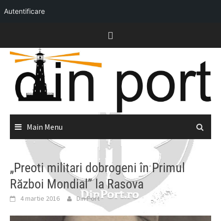
Autentificare
Skip
to
content
Main Menu
„Preoti militari dobrogeni în Primul
Război Mondial” la Rasova
4 martie 2016
Din Port