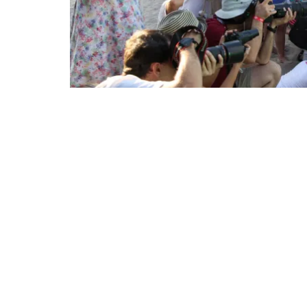
Cursuri teoretice şi practice gratuite de fotografie, fi
de arte vizuale din România
!
Pasionaţii de arte vizu
festival internaţional de arte vizuale din România