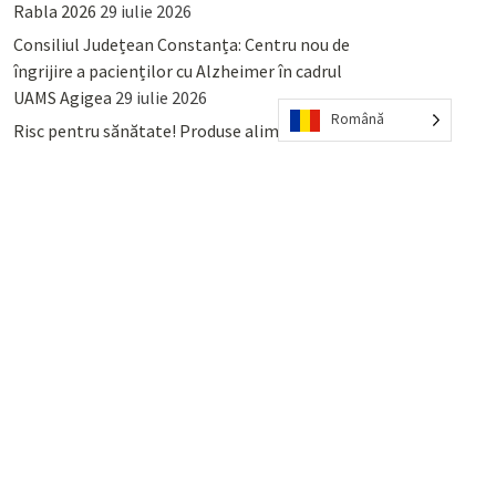
Rabla 2026
29 iulie 2026
Consiliul Județean Constanța: Centru nou de
îngrijire a pacienților cu Alzheimer în cadrul
UAMS Agigea
29 iulie 2026
Română
Risc pentru sănătate! Produse alimentare
retrase din magazinele PENNY și PROFI
28
iulie 2026
Lumina, Constanța: Când se pot preda
serviciului de salubritate deșeurile reciclabile
sau cele menajere reziduale
23 iulie 2026
POPULAR
COMMENTS
TAGS
Percheziții și arestări ca în anii
’50: Cunoscutul avocat și vlogger
naționalist Mihai Rapcea, luat în
colimator de dictatura Vexler!