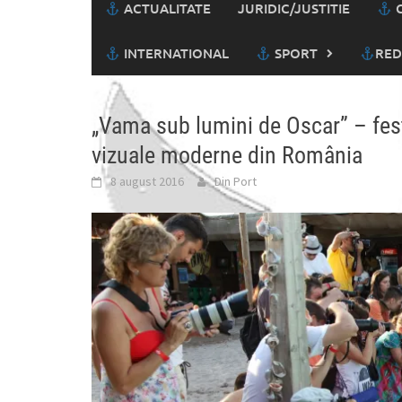
ACTUALITATE
JURIDIC/JUSTITIE
C
INTERNATIONAL
SPORT
RED
„Vama sub lumini de Oscar” – fest
vizuale moderne din România
8 august 2016
Din Port