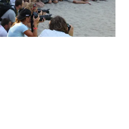
lm, pictură, sculptură, muzică şi teatru la cel mai mare festival
ale sunt invitaţi şi în acest an la Vama Veche, la cel mai mare
 –
„Vama sub lumini de Oscar”
.
Festivalul se va desfăşura în