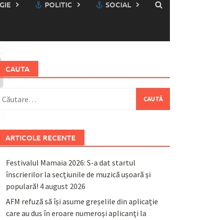
GIE
POLITIC
SOCIAL
CAUTA
aută
upă:
ARTICOLE RECENTE
Festivalul Mamaia 2026: S-a dat startul
înscrierilor la secțiunile de muzică ușoară și
populară!
4 august 2026
AFM refuză să își asume greșelile din aplicație
care au dus în eroare numeroși aplicanți la