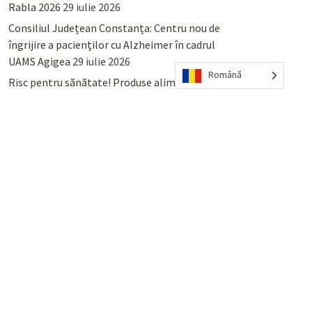
Rabla 2026
29 iulie 2026
Consiliul Județean Constanța: Centru nou de
îngrijire a pacienților cu Alzheimer în cadrul
UAMS Agigea
29 iulie 2026
Română
Risc pentru sănătate! Produse alimentare
retrase din magazinele PENNY și PROFI
28
iulie 2026
Lumina, Constanța: Când se pot preda
serviciului de salubritate deșeurile reciclabile
sau cele menajere reziduale
23 iulie 2026
POPULAR
COMMENTS
TAGS
Percheziții și arestări ca în anii
’50: Cunoscutul avocat și vlogger
naționalist Mihai Rapcea, luat în
colimator de dictatura Vexler!