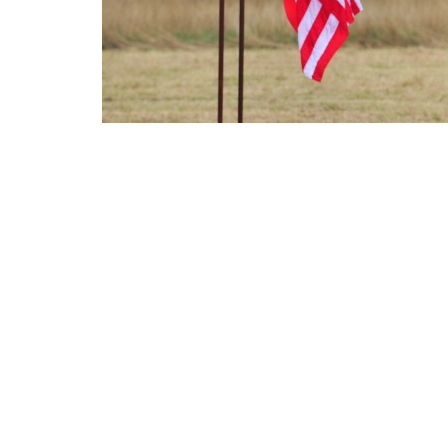
Ministrul apărării naţionale, Mihnea Motoc, şi şef
efectuat, astăzi, o vizită de informare
în
Baza milita
briefing-ul susţinut de comandantul Bazei milita
elementele realizate de partea română în procesul
Oficialilor români şi străini le-au fost prezent
Craycraft, principalele elemente de infrastructur
sistemului de apărare împotriva rachetelor balisti
Partenerii americani au apreciat în mod deosebit 
finalizarea procesului de operaţionalizare a sistem
Ministrul Motoc a subliniat buna cooperare între