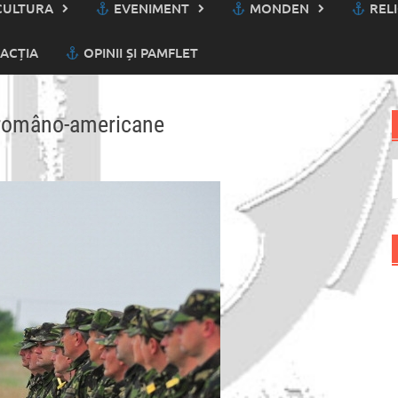
ULTURA
EVENIMENT
MONDEN
RELI
ACȚIA
OPINII ȘI PAMFLET
i româno-americane
C
d