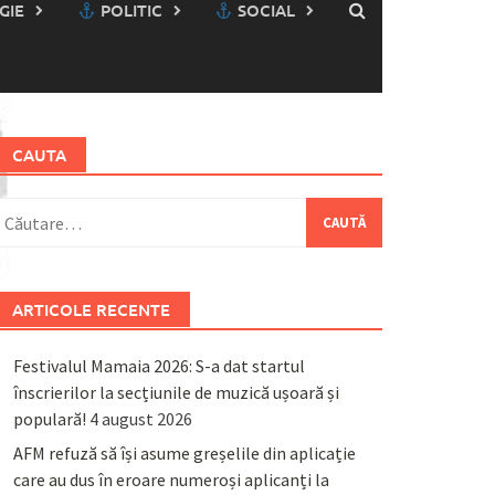
GIE
POLITIC
SOCIAL
CAUTA
aută
upă:
ARTICOLE RECENTE
Festivalul Mamaia 2026: S-a dat startul
înscrierilor la secțiunile de muzică ușoară și
populară!
4 august 2026
AFM refuză să își asume greșelile din aplicație
care au dus în eroare numeroși aplicanți la