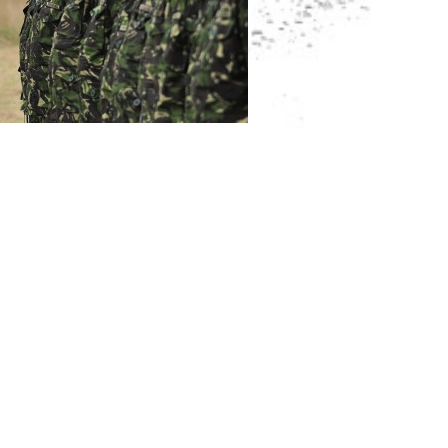
ul Statului Major General, generalul Nicolae Ciucă, au
ră de la Deveselu şi la Facilitatea SUA din cadrul bazei. În
re 99 Deveselu, comandorul Răzvan Brătulescu a prezentat
 de operaţionalizare.
ate, de către comandantul structurii, comandorul James
ă dezvoltate de partea americană pentru amplasarea
ce şi principalele componente ale sistemului.
sprijinul pe care militarii români îl acordă zilnic pentru
ului SUA de apărare împotriva rachetelor balistice.
 militarii români şi americani în desfăşurarea acestui