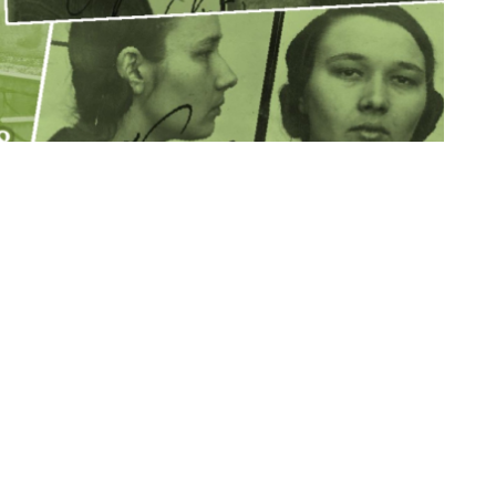
 din București (Piaţa Victoriei 155, bl. D1, Tronson 8
oziție documentară, intitulată „Crini printre zăbrele”,
lescu, Zoe Rădulescu, Claudiu Târziu, Florin Dobrescu.
 femei care au cunoscut abuzurile şi teroarea aparatelor
ânia în secolul XX. Fie că au militat în Mişcarea Legionară,
runtaşi legionari, ori au participat activ la rezistenţa
arestările, anchetele, detenţia şi, în unele cazuri, chiar
t în închisoare copii ce au devenit deţinuţi politici chiar de