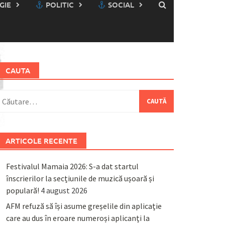
GIE
POLITIC
SOCIAL
CAUTA
aută
upă:
ARTICOLE RECENTE
Festivalul Mamaia 2026: S-a dat startul
înscrierilor la secțiunile de muzică ușoară și
populară!
4 august 2026
AFM refuză să își asume greșelile din aplicație
care au dus în eroare numeroși aplicanți la