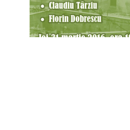
Astăzi, 31 martie, ora 18.oo, la CASA CU ROST
(intrarea prin str. Buzeşti) va avea loc o exp
însoțită de dezbateri susținute de Oana Stănciu
Expoziţie documentară prezentând destinele a 13
represive ale celor trei dictaturi cunoscute de Rom
fie că au fost doar soţii sau surori ale unor f
anticomunistă, aceste fiinţe gingaşe au suportat 
moartea în condiţii bestiale. Unele din ele au născu
la naştere.