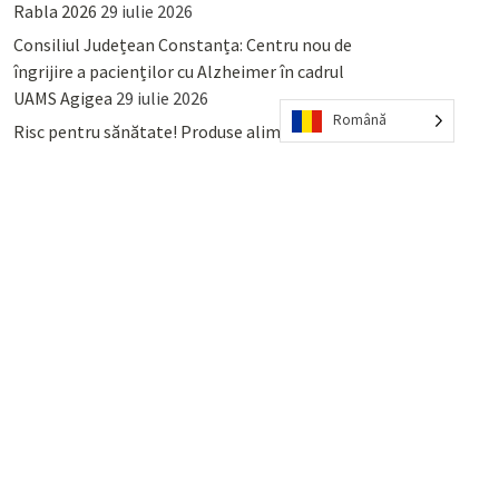
Rabla 2026
29 iulie 2026
Consiliul Județean Constanța: Centru nou de
îngrijire a pacienților cu Alzheimer în cadrul
UAMS Agigea
29 iulie 2026
Română
Risc pentru sănătate! Produse alimentare
retrase din magazinele PENNY și PROFI
28
iulie 2026
Lumina, Constanța: Când se pot preda
serviciului de salubritate deșeurile reciclabile
sau cele menajere reziduale
23 iulie 2026
POPULAR
COMMENTS
TAGS
Percheziții și arestări ca în anii
’50: Cunoscutul avocat și vlogger
naționalist Mihai Rapcea, luat în
colimator de dictatura Vexler!