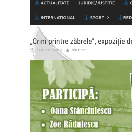
ACTUALITATE
JURIDIC/JUSTITIE
C
INTERNATIONAL
SPORT
RED
„Crini printre zăbrele”, expoziție
31 martie 2016
Din Port