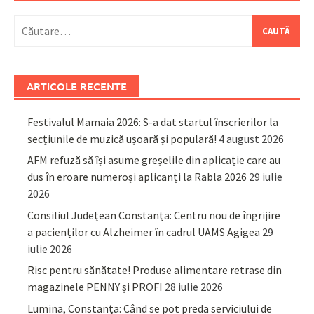
Caută
după:
ARTICOLE RECENTE
Festivalul Mamaia 2026: S-a dat startul înscrierilor la
secțiunile de muzică ușoară și populară!
4 august 2026
AFM refuză să își asume greșelile din aplicație care au
dus în eroare numeroși aplicanți la Rabla 2026
29 iulie
2026
Consiliul Județean Constanța: Centru nou de îngrijire
a pacienților cu Alzheimer în cadrul UAMS Agigea
29
iulie 2026
Risc pentru sănătate! Produse alimentare retrase din
magazinele PENNY și PROFI
28 iulie 2026
Lumina, Constanța: Când se pot preda serviciului de