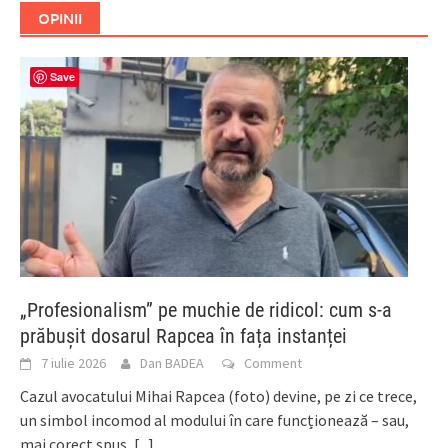
OPINII
Save
„Profesionalism” pe muchie de ridicol: cum s-a
prăbușit dosarul Rapcea în fața instanței
7 iulie 2026
Dan BADEA
Comment
Cazul avocatului Mihai Rapcea (foto) devine, pe zi ce trece,
un simbol incomod al modului în care funcționează – sau,
mai corect spus,
[...]