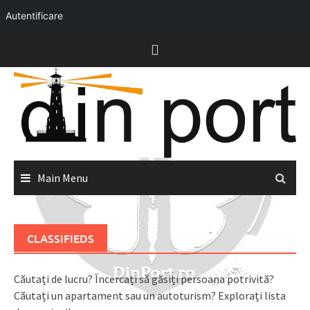
Autentificare
Skip
to
content
Main Menu
CLASSIFIEDS
Căutați de lucru? Încercați să găsiți persoana potrivită?
Căutați un apartament sau un autoturism? Explorați lista