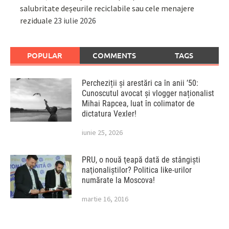
salubritate deșeurile reciclabile sau cele menajere
reziduale
23 iulie 2026
POPULAR
COMMENTS
TAGS
Percheziții și arestări ca în anii ’50:
Cunoscutul avocat și vlogger naționalist
Mihai Rapcea, luat în colimator de
dictatura Vexler!
iunie 25, 2026
PRU, o nouă ţeapă dată de stângişti
naţionaliştilor? Politica like-urilor
numărate la Moscova!
martie 16, 2016