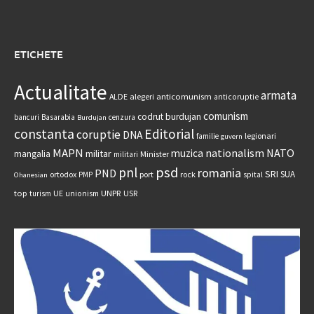
ETICHETE
Actualitate
armata
anticomunism
ALDE
alegeri
anticoruptie
comunism
codrut burdujan
bancuri
Basarabia
cenzura
Burdujan
constanta
Editorial
coruptie
DNA
legionari
familie
guvern
MAPN
nationalism
NATO
muzica
militar
mangalia
Minister
militari
psd
pnl
romania
PND
SRI
SUA
ortodox
port
rock
PMP
spital
Ohanesian
UNPR
top
UE
USR
turism
unionism