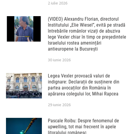
2 iulie 2026
(VIDEO) Alexandru Florian, directorul
Institutului „Elie Wiesel”, evită pe stradă
întrebările românlor vizați de abuziva
lege Vexler chiar în timp ce președintele
Israelului rostea amenințări
antieuropene la București
30 iunie 2026
Legea Vexler provoacă valuri de
indignare: Declarații de susținere din
partea avocaților din România în
apărarea colegului lor, Mihai Rapcea
29 iunie 2026
Pascale Roibu: Despre fenomenul de
upwelling, tot mai frecvent în apele
litoralului românesc