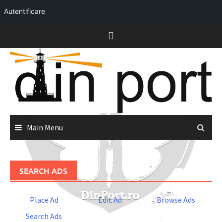
Autentificare
Skip
to
content
Main Menu
SEARCH ADS
Place Ad
Edit Ad
Browse Ads
Search Ads