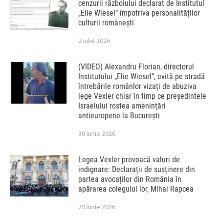
cenzurii războiului declarat de Institutul
„Elie Wiesel” împotriva personalităților
culturii românești
2 iulie 2026
(VIDEO) Alexandru Florian, directorul
Institutului „Elie Wiesel”, evită pe stradă
întrebările românlor vizați de abuziva
lege Vexler chiar în timp ce președintele
Israelului rostea amenințări
antieuropene la București
30 iunie 2026
Legea Vexler provoacă valuri de
indignare: Declarații de susținere din
partea avocaților din România în
apărarea colegului lor, Mihai Rapcea
29 iunie 2026