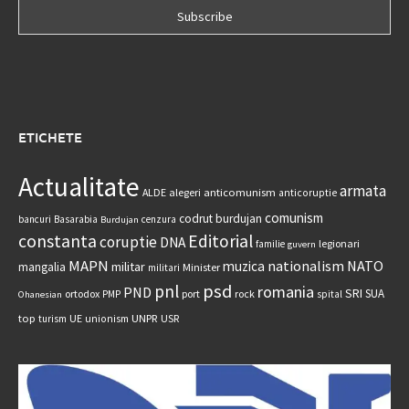
ETICHETE
Actualitate
armata
anticomunism
ALDE
alegeri
anticoruptie
comunism
codrut burdujan
bancuri
Basarabia
cenzura
Burdujan
constanta
Editorial
coruptie
DNA
legionari
familie
guvern
MAPN
nationalism
NATO
muzica
militar
mangalia
Minister
militari
psd
pnl
romania
PND
SRI
SUA
ortodox
port
rock
PMP
spital
Ohanesian
UNPR
top
UE
USR
turism
unionism