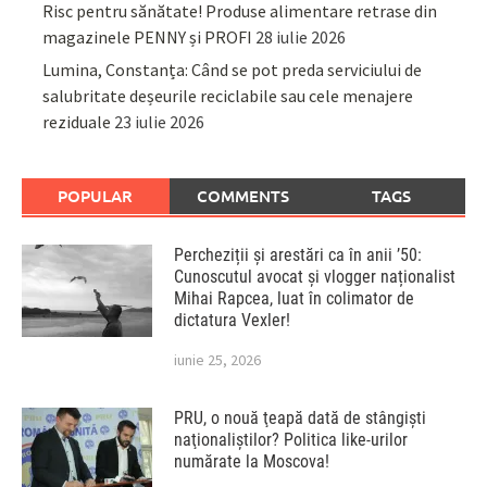
Risc pentru sănătate! Produse alimentare retrase din
magazinele PENNY și PROFI
28 iulie 2026
Lumina, Constanța: Când se pot preda serviciului de
salubritate deșeurile reciclabile sau cele menajere
reziduale
23 iulie 2026
POPULAR
COMMENTS
TAGS
Percheziții și arestări ca în anii ’50:
Cunoscutul avocat și vlogger naționalist
Mihai Rapcea, luat în colimator de
dictatura Vexler!
iunie 25, 2026
PRU, o nouă ţeapă dată de stângişti
naţionaliştilor? Politica like-urilor
numărate la Moscova!