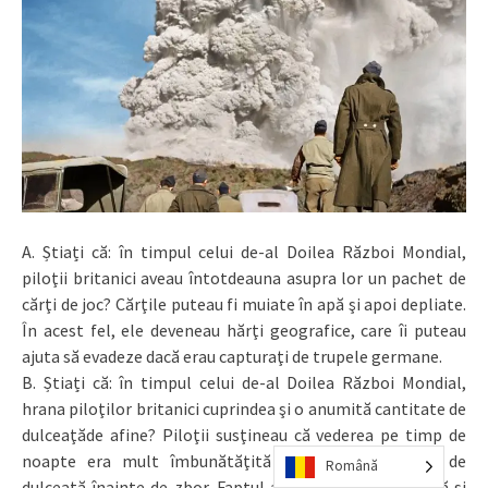
A. Știați că: în timpul celui de-al Doilea Război Mondial,
piloţii britanici aveau întotdeauna asupra lor un pachet de
cărţi de joc? Cărţile puteau fi muiate în apă şi apoi depliate.
În acest fel, ele deveneau hărţi geografice, care îi puteau
ajuta să evadeze dacă erau capturaţi de trupele germane.
B. Știați că: în timpul celui de-al Doilea Război Mondial,
hrana piloţilor britanici cuprindea şi o anumită cantitate de
dulceaţăde afine? Piloţii susţineau că vederea pe timp de
noapte era mult îmbunătăţită dacă mîncau astfel de
Română
dulceaţă înainte de zbor. Faptul a fost demonstrat însă şi