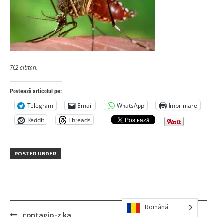
762 cititori.
Postează articolul pe:
Telegram
Email
WhatsApp
Imprimare
Reddit
Threads
POSTED UNDER
Română
Post
contagio-zika