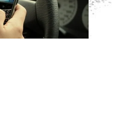
ențialitate din istoria sa, aplicația de mesagerie WhatsApp
rnativ de identificare bazat pe nume de utilizator.
limină obligativitatea partajării numărului personal de
au dezvoltat un filtru suplimentar: o cheie secretă de tip