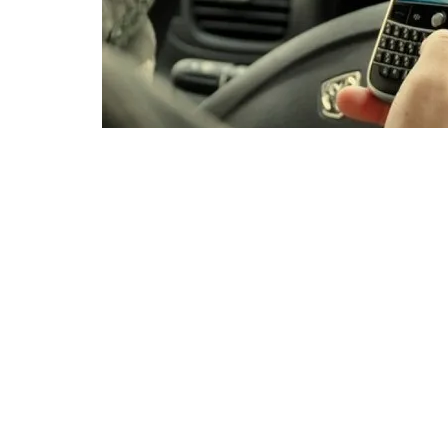
În contextul celei mai mari restructurări de confid
a început implementarea globală a unui sistem alte
Schimbarea majoră,
confirmată oficial de Meta
, e
telefon pentru inițierea conversațiilor noi.
Pentru a preveni abuzurile, inginerii de securitate 
PIN, obligatorie pentru controlul interacțiunilor.