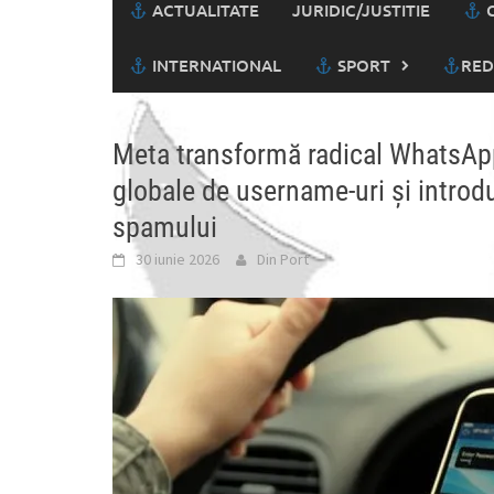
ACTUALITATE
JURIDIC/JUSTITIE
C
INTERNATIONAL
SPORT
RED
Meta transformă radical WhatsApp
globale de username-uri și introd
spamului
30 iunie 2026
Din Port