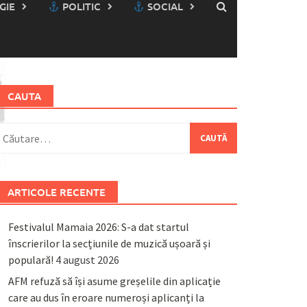
GIE
POLITIC
SOCIAL
CAUTA
aută
upă:
ARTICOLE RECENTE
Festivalul Mamaia 2026: S-a dat startul
înscrierilor la secțiunile de muzică ușoară și
populară!
4 august 2026
AFM refuză să își asume greșelile din aplicație
care au dus în eroare numeroși aplicanți la