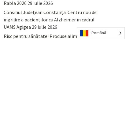
Rabla 2026
29 iulie 2026
Consiliul Județean Constanța: Centru nou de
îngrijire a pacienților cu Alzheimer în cadrul
UAMS Agigea
29 iulie 2026
Română
Risc pentru sănătate! Produse alimentare
retrase din magazinele PENNY și PROFI
28
iulie 2026
Lumina, Constanța: Când se pot preda
serviciului de salubritate deșeurile reciclabile
sau cele menajere reziduale
23 iulie 2026
POPULAR
COMMENTS
TAGS
Percheziții și arestări ca în anii
’50: Cunoscutul avocat și vlogger
naționalist Mihai Rapcea, luat în
colimator de dictatura Vexler!