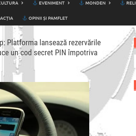
ULTURA
EVENIMENT
MONDEN
RELI
ACȚIA
OPINII ȘI PAMFLET
: Platforma lansează rezervările
uce un cod secret PIN împotriva
C
d