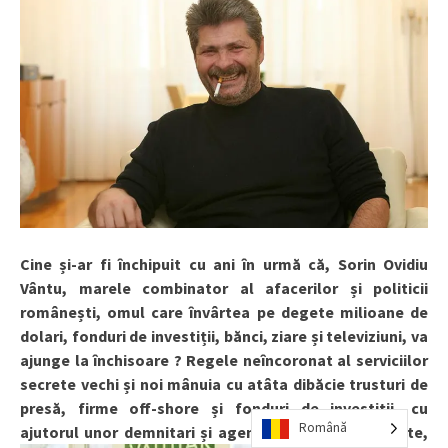
Cine și-ar fi închipuit cu ani în urmă că, Sorin Ovidiu
Vântu, marele combinator al afacerilor și politicii
românești, omul care învârtea pe degete milioane de
dolari, fonduri de investiții, bănci, ziare și televiziuni, va
ajunge la închisoare
? Regele ne
î
ncoronat al serviciilor
secrete vechi și noi mânuia cu atâta dibăcie trusturi de
presă, firme off-shore și fonduri de investiții, cu
Română
ajutorul unor demnitari și agenți ai
serviciilor secrete,