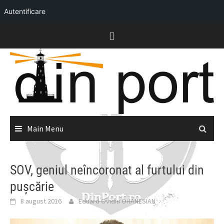
Autentificare
Skip
to
content
Main Menu
SOV, geniul neîncoronat al furtului din
pușcărie
8 august 2016
Eduard Ovidiu OHANESIAN