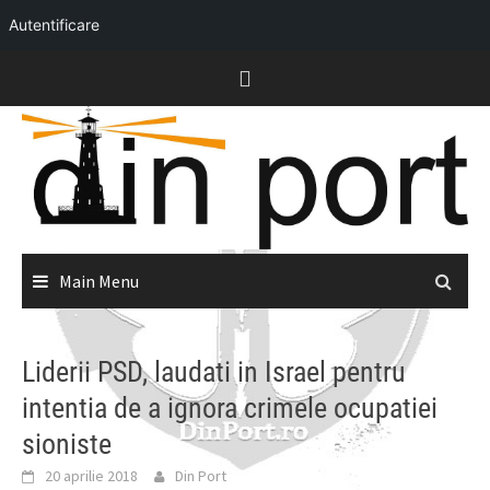
Autentificare
Skip
to
content
Main Menu
Liderii PSD, laudati in Israel pentru
intentia de a ignora crimele ocupatiei
sioniste
20 aprilie 2018
Din Port