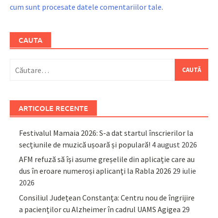
cum sunt procesate datele comentariilor tale
.
CAUTA
Caută
după:
ARTICOLE RECENTE
Festivalul Mamaia 2026: S-a dat startul înscrierilor la
secțiunile de muzică ușoară și populară!
4 august 2026
AFM refuză să își asume greșelile din aplicație care au
dus în eroare numeroși aplicanți la Rabla 2026
29 iulie
2026
Consiliul Județean Constanța: Centru nou de îngrijire
a pacienților cu Alzheimer în cadrul UAMS Agigea
29