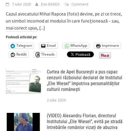
7 iulie 2026
Dan BADEA
Comment
Cazul avocatului Mihai Rapcea (foto) devine, pe zi ce trece,
un simbol incomod al modului în care funcționează – sau,
mai corect spus,
[...]
Postează articolul pe:
Telegram
Email
WhatsApp
Imprimare
Reddit
Threads
Curtea de Apel București a pus capac
cenzurii războiului declarat de Institutul
„Elie Wiesel” împotriva personalităților
culturii românești
2 iulie 2026
(VIDEO) Alexandru Florian, directorul
Institutului „Elie Wiesel”, evită pe stradă
întrebările românlor vizați de abuziva