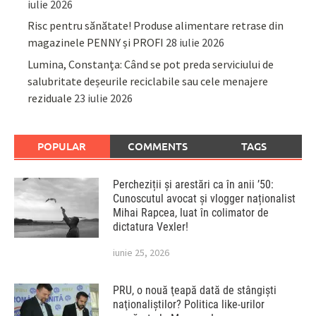
iulie 2026
Risc pentru sănătate! Produse alimentare retrase din
magazinele PENNY și PROFI
28 iulie 2026
Lumina, Constanța: Când se pot preda serviciului de
salubritate deșeurile reciclabile sau cele menajere
reziduale
23 iulie 2026
POPULAR
COMMENTS
TAGS
Percheziții și arestări ca în anii ’50:
Cunoscutul avocat și vlogger naționalist
Mihai Rapcea, luat în colimator de
dictatura Vexler!
iunie 25, 2026
PRU, o nouă ţeapă dată de stângişti
naţionaliştilor? Politica like-urilor