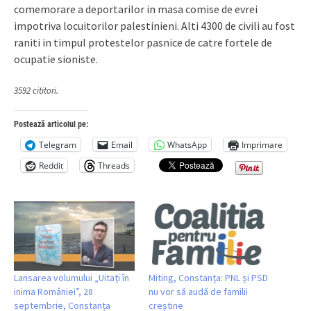
comemorare a deportarilor in masa comise de evrei
impotriva locuitorilor palestinieni. Alti 4300 de civili au fost
raniti in timpul protestelor pasnice de catre fortele de
ocupatie sioniste.
3592 cititori.
Postează articolul pe:
Telegram
Email
WhatsApp
Imprimare
Reddit
Threads
Lansarea volumului „Uitați în
Miting, Constanța: PNL și PSD
inima României”, 28
nu vor să audă de familii
septembrie, Constanța
creștine