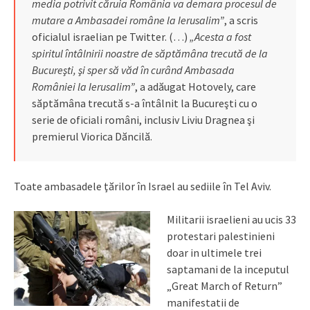
media potrivit căruia România va demara procesul de
mutare a Ambasadei române la Ierusalim”
, a scris
oficialul israelian pe Twitter. (…)
„Acesta a fost
spiritul întâlnirii noastre de săptămâna trecută de la
Bucureşti, şi sper să văd în curând Ambasada
României la Ierusalim”
, a adăugat Hotovely, care
săptămâna trecută s-a întâlnit la Bucureşti cu o
serie de oficiali români, inclusiv Liviu Dragnea şi
premierul Viorica Dăncilă.
Toate ambasadele ţărilor în Israel au sediile în Tel Aviv.
Militarii israelieni au ucis 33
protestari palestinieni
doar in ultimele trei
saptamani de la inceputul
„Great March of Return”
manifestatii de