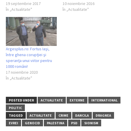
19 septembrie 2017
10 noiembrie 2016
În „Actualitate”
În „Actualitate”
Argesplus.ro: Fortus Iaşi,
între ghena corupţiei şi
speranţa unui viitor pentru
1000 români!
17 noiembrie 2020
În „Actualitate”
POSTED UNDER
ACTUALITATE
EXTERNE
INTERNATIONAL
POLITIC
TAGGED
ACTUALITATE
CRIME
DANCILA
DRAGNEA
EVREI
GENOCID
PALESTINA
PSD
SIONISM