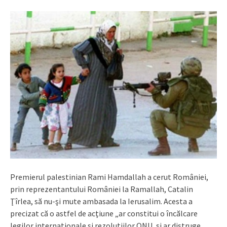
Premierul palestinian Rami Hamdallah a cerut României,
prin reprezentantului României la Ramallah, Catalin
Ţîrlea, să nu-şi mute ambasada la Ierusalim. Acesta a
precizat
că o astfel de acţiune „ar constitui o încălcare
legilor internaţionale şi rezoluţiilor ONU, şi ar distruge