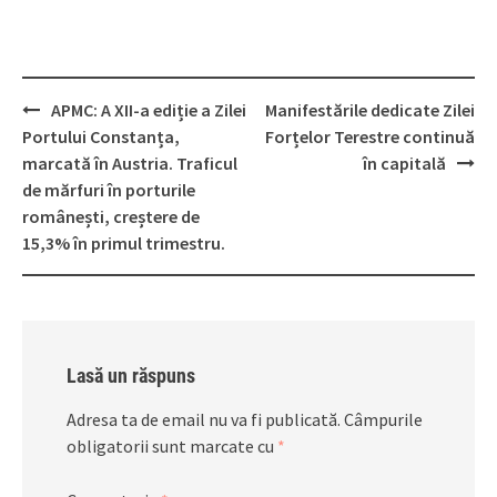
Post
APMC: A XII-a ediție a Zilei
Manifestările dedicate Zilei
navigation
Portului Constanța,
Forțelor Terestre continuă
marcată în Austria. Traficul
în capitală
de mărfuri în porturile
românești, creștere de
15,3% în primul trimestru.
Lasă un răspuns
Adresa ta de email nu va fi publicată.
Câmpurile
obligatorii sunt marcate cu
*