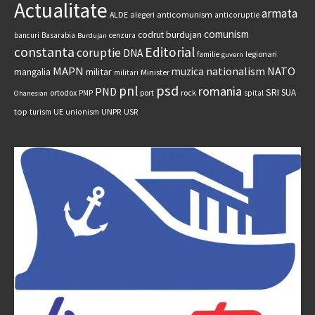
Actualitate
armata
anticomunism
ALDE
alegeri
anticoruptie
comunism
codrut burdujan
bancuri
Basarabia
cenzura
Burdujan
constanta
Editorial
coruptie
DNA
legionari
familie
guvern
MAPN
nationalism
NATO
muzica
militar
mangalia
Minister
militari
psd
pnl
romania
PND
SRI
SUA
ortodox
port
rock
PMP
spital
Ohanesian
UNPR
top
UE
USR
turism
unionism