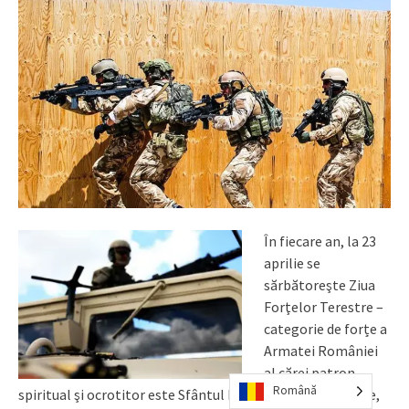
În fiecare an, la 23
aprilie se
sărbătoreşte Ziua
Forţelor Terestre –
categorie de forțe a
Armatei României
al cărei patron
Română
spiritual şi ocrotitor este Sfântul Mare Mucenic Gheorghe,