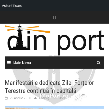
Autentificare
Skip
to
content
Main Menu
Manifestările dedicate Zilei Forțelor
Terestre continuă în capitală
20 aprilie 2018
Codruț BURDUJAN