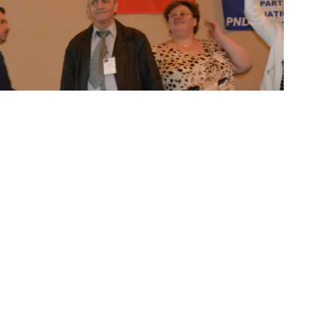
 secretar general regional și vice-președinte național
Partidului Național Democrat( PND) împreună cu grupul
iviști civici se retrag din Organizația Județeană a
catul oficial urmează a fi difuzat săptămâna viitoare.
 postare pe facebook:
ea comunicatului de presa privitor la retragerea mea si a