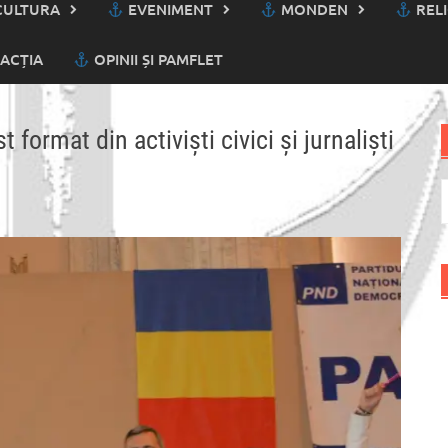
ULTURA
EVENIMENT
MONDEN
RELI
ACȚIA
OPINII ȘI PAMFLET
format din activiști civici și jurnaliști
C
d