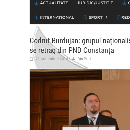
ACTUALITATE
JURIDIC/JUSTITIE
C
INTERNATIONAL
SPORT
RED
Codruț Burdujan: grupul naționalist 
se retrag din PND Constanța
21 octombrie 2016
Din Port