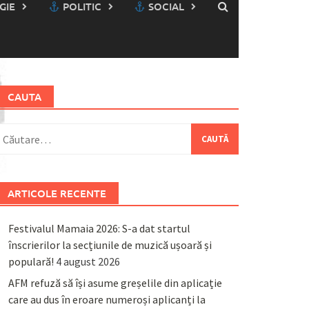
GIE
POLITIC
SOCIAL
CAUTA
aută
upă:
ARTICOLE RECENTE
Festivalul Mamaia 2026: S-a dat startul
înscrierilor la secțiunile de muzică ușoară și
populară!
4 august 2026
AFM refuză să își asume greșelile din aplicație
care au dus în eroare numeroși aplicanți la