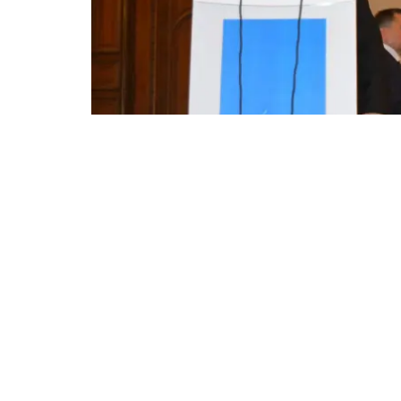
Jurnalistul Codruț Burdujan,
pe Relația cu Basarabia din 
naționalist format din act
formațiunii politice. Comuni
Anunțul a fost făcut printr-o
„Imi cer scuze pentru intarzier