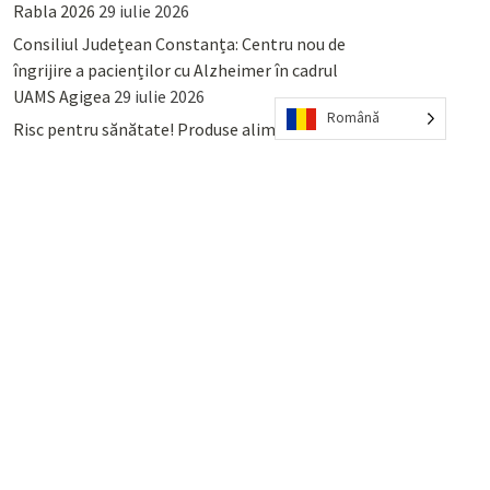
Rabla 2026
29 iulie 2026
Consiliul Județean Constanța: Centru nou de
îngrijire a pacienților cu Alzheimer în cadrul
UAMS Agigea
29 iulie 2026
Română
Risc pentru sănătate! Produse alimentare
retrase din magazinele PENNY și PROFI
28
iulie 2026
Lumina, Constanța: Când se pot preda
serviciului de salubritate deșeurile reciclabile
sau cele menajere reziduale
23 iulie 2026
POPULAR
COMMENTS
TAGS
Percheziții și arestări ca în anii
’50: Cunoscutul avocat și vlogger
naționalist Mihai Rapcea, luat în
colimator de dictatura Vexler!