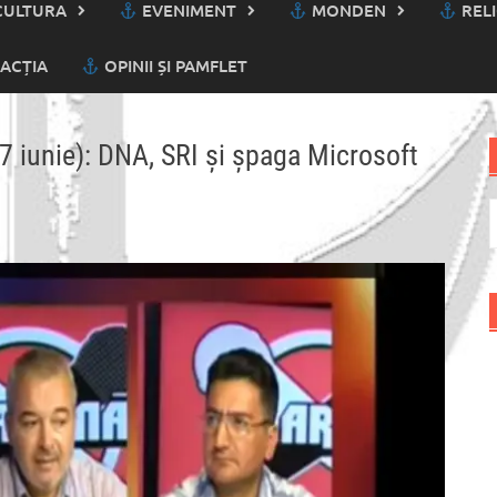
ULTURA
EVENIMENT
MONDEN
RELI
ACȚIA
OPINII ȘI PAMFLET
07 iunie): DNA, SRI și șpaga Microsoft
C
d