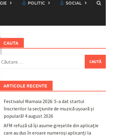
GIE
POLITIC
SOCIAL
CAUTA
aută
upă:
ARTICOLE RECENTE
Festivalul Mamaia 2026: S-a dat startul
înscrierilor la secțiunile de muzică ușoară și
populară!
4 august 2026
AFM refuză să își asume greșelile din aplicație
care au dus în eroare numeroși aplicanți la