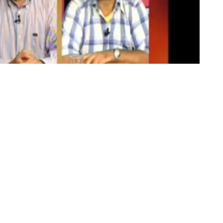
exandra Prună
ectorală: nr. 32 Satu Mare
: nr. 1
r: independent
a DNA în urma unei declarații a fostului președinte Traian
 din: 07.06.2016