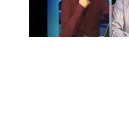
Adresată doamnei ministru al Justiției, Raluca Al
Circumscripția el
Colegiul electoral
Grup parlamenta
Obiect: Sesizare
Băsescu
Sedința Senatului