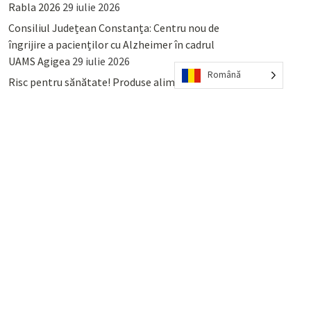
Rabla 2026
29 iulie 2026
Consiliul Județean Constanța: Centru nou de
îngrijire a pacienților cu Alzheimer în cadrul
UAMS Agigea
29 iulie 2026
Română
Risc pentru sănătate! Produse alimentare
retrase din magazinele PENNY și PROFI
28
iulie 2026
Lumina, Constanța: Când se pot preda
serviciului de salubritate deșeurile reciclabile
sau cele menajere reziduale
23 iulie 2026
POPULAR
COMMENTS
TAGS
Percheziții și arestări ca în anii
’50: Cunoscutul avocat și vlogger
naționalist Mihai Rapcea, luat în
colimator de dictatura Vexler!